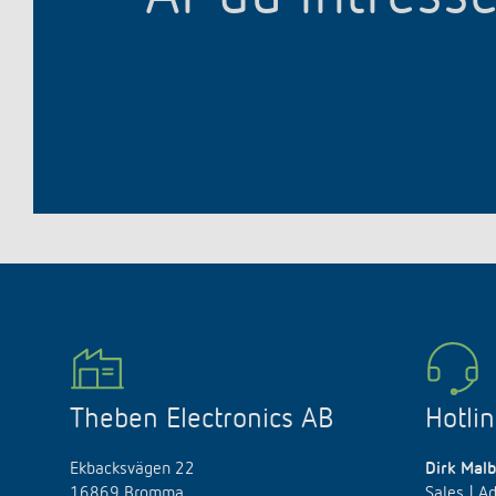
Theben Electronics AB
Hotli
Ekbacksvägen 22
Dirk Mal
16869 Bromma
Sales | Ad