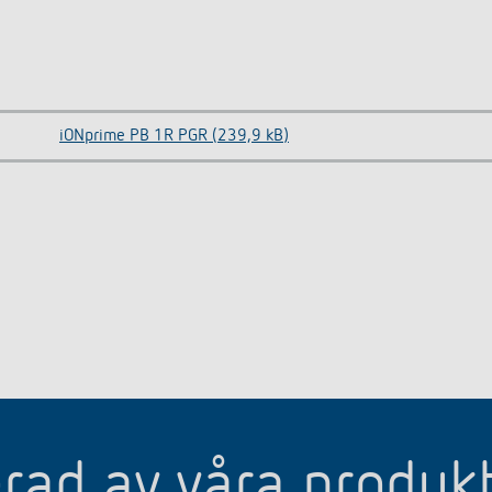
iONprime PB 1R PGR (239,9 kB)
erad av våra produk