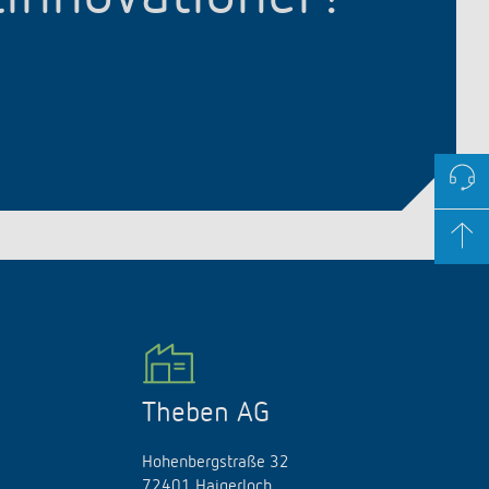
Theben AG
Hohenbergstraße 32
72401 Haigerloch