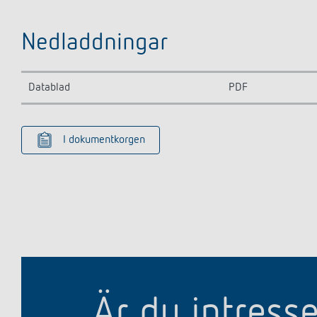
Nedladdningar
Datablad
PDF
I dokumentkorgen
Är du intress