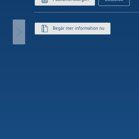
utomat
Sensorer
r
r
Begär mer information nu