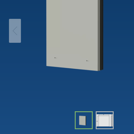
theLeda D
Trappa
iON play
theLeda S
Dimme
LUXORplay
Visa mer
Visa me
MAXplus
Visa mer