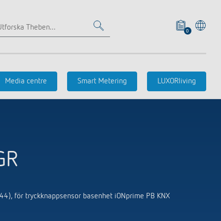
0
Närvaro- och
Närvaro- och
Samarbete
rörelsedetektor
rörelsedetektorer
Media centre
Smart Metering
LUXORliving
Väggmontage infällt
Väggmontage utanpåliggande
Takmontage infällt
Referenser
Takmontage utanpåliggande
GR
Tillbehör
044), för tryckknappsensor basenhet iONprime PB KNX
Tidstyrning
Sensorteknik