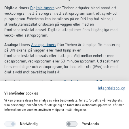
Digitala timers
Digitala timers
von Theben erbjuder bland annat ett
veckoprogram, ett årsprogram, ett astroprogram samt ett cykel- och
pulsprogram. Enheterna kan installeras på en DIN top hat-skena, i
strömbrytarinstallationsboxen på väggen eller med en
frontpanelinstallationsset. Digitala uttagstimer finns tillgängliga med
vecko- eller astroprogram.
Analoga timers
Analoga timers
från Theben är lämpliga för montering
på DIN-skena, på väggen eller med hjälp av en
frontpanelinstallationssats eller i uttaget. Välj mellan enheter med
dagsprogram, veckoprogram eller 60-minutersprogram. Uttagstimern
finns med dags- och veckoprogram, för inne eller ute (IP44) och med
ökat skydd mot oavsiktlig kontakt.
Timerbrytare för trapphus
De
Trappljus tidsbrytare ELPA 8
är klassikern
bland trappljustimern med över 30 miljoner enheter. Thebens
Integritetspolicy
trappljustidsbrytare kan installeras på DIN-skenan eller infällt. I
Vi använder cookies
portföljen ingår även elektroniska trapphustimer med nollgenomkoppling
Vi kan placera dessa för analys av våra besökardata, för att förbättra vår webbplats,
för omkoppling av ökade LED-belastningar, multispänningsingång,
visa personligt innehåll och för att ge dig en fantastisk webbplatsupplevelse. För mer
kontinuerligt justerbar gångtid (0,5 till 20 minuter) och en tidig
information om cookies använder vi öppna inställningarna.
avstängningsvarning för alla elektroniska modeller.
Nödvändig
Prestanda
skymningsbrytare
Analoga och digitala skymningsbrytare
tänd eller