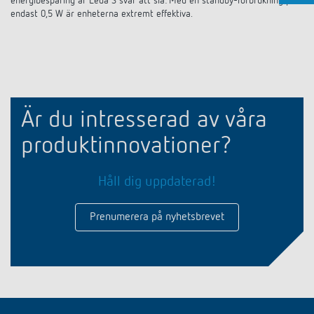
energibesparing är Leda S svår att slå: Med en standby-förbrukning på
endast 0,5 W är enheterna extremt effektiva.
Är du intresserad av våra
produktinnovationer?
Håll dig uppdaterad!
Prenumerera på nyhetsbrevet