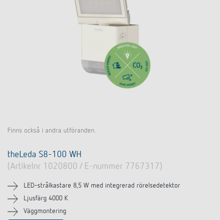
DALI-2 ljusstyrning
Kontakt
Kataloger och broschyrer
Theben AG
Tid- och ljusstyrning
Närvaro- och rörelsedetektorer
BIM-portal
Aktuellt
Produktsökning
Temperaturreglering
Din kontakt på Theben
Smarta styrsystemet LUXORliving
Jobb och karriär
Media centre
Tillbehör
Internationell försäljning
Bryt & dimning LED
Samarbete
Smart Metering
Kontakt/frågor
Ventilation
Miljö
LUXORliving
Referenser
Finns också i andra utföranden.
Design
Apparna från Theben
theLeda S8-100 WH
Historia
(Artikelnr 1020800 / E-nummer 7767317)
LED-strålkastare 8,5 W med integrerad rörelsedetektor
Ljusfärg 4000 K
Väggmontering