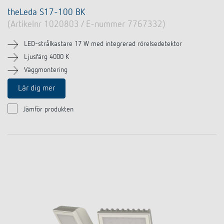
theLeda S17-100 BK
(Artikelnr 1020803 / E-nummer 7767332)
LED-strålkastare 17 W med integrerad rörelsedetektor
Ljusfärg 4000 K
Väggmontering
Lär dig mer
Jämför produkten