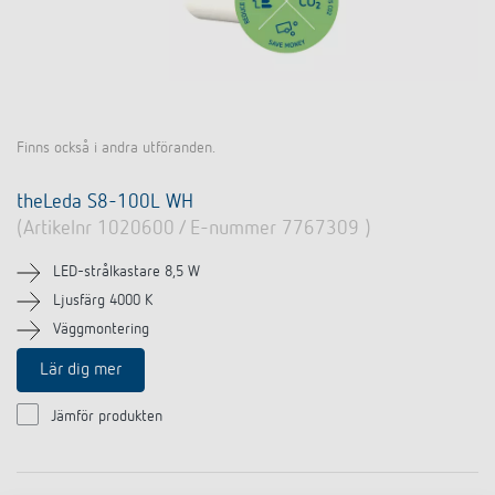
Finns också i andra utföranden.
theLeda S8-100L WH
(Artikelnr 1020600 / E-nummer 7767309 )
LED-strålkastare 8,5 W
Ljusfärg 4000 K
Väggmontering
Lär dig mer
Jämför produkten