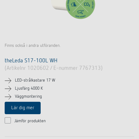
Finns också i andra utföranden.
theLeda S17-100L WH
(Artikelnr 1020602 / E-nummer 7767313)
LED-strålkastare 17 W
Ljusfärg 4000 K
Väggmontering
Lär dig mer
Jämför produkten