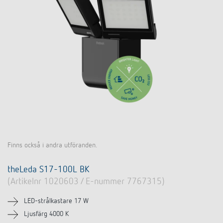
Finns också i andra utföranden.
theLeda S17-100L BK
(Artikelnr 1020603 / E-nummer 7767315)
LED-strålkastare 17 W
Ljusfärg 4000 K