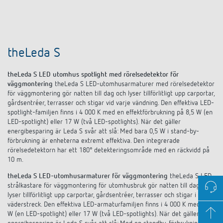
theLeda S
theLeda S LED utomhus spotlight med rörelsedetektor för
väggmontering
theLeda S LED-utomhusarmaturer med rörelsedetektor
för väggmontering gör natten till dag och lyser tillförlitligt upp carportar,
gårdsentréer, terrasser och stigar vid varje vändning. Den effektiva LED-
spotlight-familjen finns i 4 000 K med en effektförbrukning på 8,5 W (en
LED-spotlight) eller 17 W (två LED-spotlights). När det gäller
energibesparing är Leda S svår att slå: Med bara 0,5 W i stand-by-
förbrukning är enheterna extremt effektiva. Den integrerade
rörelsedetektorn har ett 180° detekteringsområde med en räckvidd på
10 m.
theLeda S LED-utomhusarmaturer för väggmontering
theLeda S LED-
strålkastare för väggmontering för utomhusbruk gör natten till dag och
lyser tillförlitligt upp carportar, gårdsentréer, terrasser och stigar i alla
väderstreck. Den effektiva LED-armaturfamiljen finns i 4 000 K med 8,5
W (en LED-spotlight) eller 17 W (två LED-spotlights). När det gäller