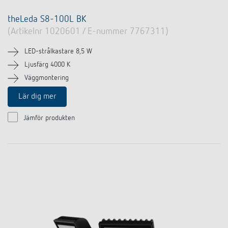
theLeda S8-100L BK
(Artikelnr 1020601 / E-nummer 7767311)
LED-strålkastare 8,5 W
Ljusfärg 4000 K
Väggmontering
Lär dig mer
Jämför produkten