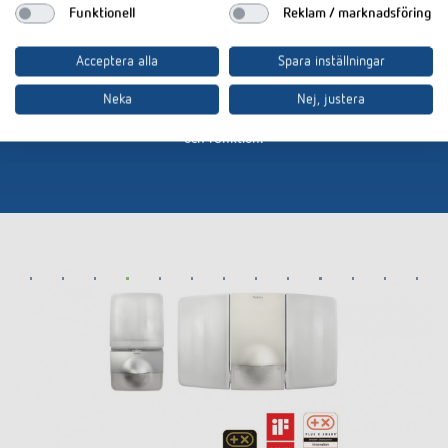
Funktionell
Reklam / marknadsföring
Thebens bildspråk leker med denna upptäckt med detta upptäckande,
med detta erkännade om det visar människor som tittar efter var en
Acceptera alla
Spara inställningar
Theben produkt finns.
Neka
Nej, justera
Något att tänka på: På linjerna, den funktionella formgivningen och hur
våra produkter används. Det är den
perfekta kombinationen av form
och funktion.