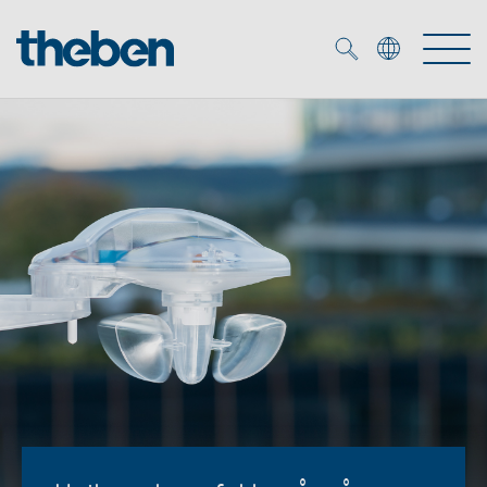
Merkzettel (
0
)
Produkter
OEM
KNX
Lösningar
Smart Home
OEM lösningar
DALI
Service
DALI-2 Beslysningsstyrning
Närvaro- och rörelsedetektor
Företag
KNX-system
Mediacenter
LED strålkastare