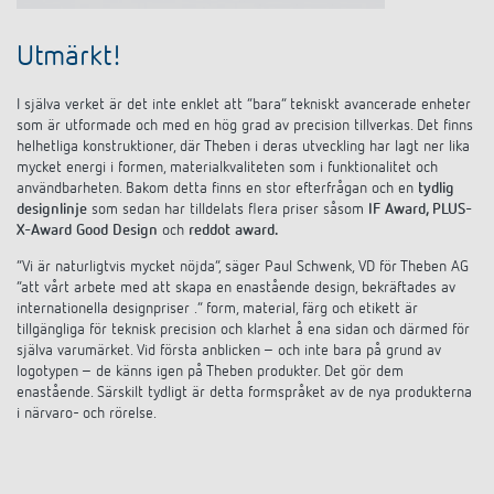
Utmärkt!
I själva verket är det inte enklet att ”bara” tekniskt avancerade enheter
som är utformade och med en hög grad av precision tillverkas. Det finns
helhetliga konstruktioner, där Theben i deras utveckling har lagt ner lika
mycket energi i formen, materialkvaliteten som i funktionalitet och
användbarheten. Bakom detta finns en stor efterfrågan och en
tydlig
designlinje
som sedan har tilldelats flera priser såsom
IF Award, PLUS-
X-Award Good Design
och
reddot award.
”Vi är naturligtvis mycket nöjda”, säger Paul Schwenk, VD för Theben AG
”att vårt arbete med att skapa en enastående design, bekräftades av
internationella designpriser .” form, material, färg och etikett är
tillgängliga för teknisk precision och klarhet å ena sidan och därmed för
själva varumärket. Vid första anblicken – och inte bara på grund av
logotypen – de känns igen på Theben produkter. Det gör dem
enastående. Särskilt tydligt är detta formspråket av de nya produkterna
i närvaro- och rörelse.