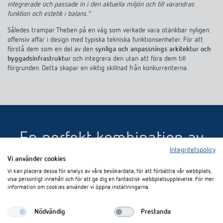
integrerade och passade in i den aktuella miljön och till varandras
funktion och estetik i balans.“
Således trampar Theben på en väg som verkade vara otänkbar nyligen:
offensiv affär i design med typiska tekniska funktionsenheter. För att
förstå dem som en del av den
synliga och anpassnings arkitektur och
byggadsinfrastruktur
och integrera den utan att föra dem till
förgrunden. Detta skapar en viktig skillnad från konkurrenterna.
En perfekt kombination av
Integritetspolicy
form och funktion
Vi använder cookies
Vi kan placera dessa för analys av våra besökardata, för att förbättra vår webbplats,
visa personligt innehåll och för att ge dig en fantastisk webbplatsupplevelse. För mer
Detta innefattar också Väderstationer från halvtransparenta plaster,
information om cookies använder vi öppna inställningarna.
som försvinner i fasande och som man bara ser vid närmare inspektion.
På samma sätt räknas de explicit synliga enheterna, som inte ska
upptäckas lätt, men som istället vill bli upptäckta. Just på grund av de
Nödvändig
Prestanda
fördelar som de erbjuder, förtjänar också ett erkännande.