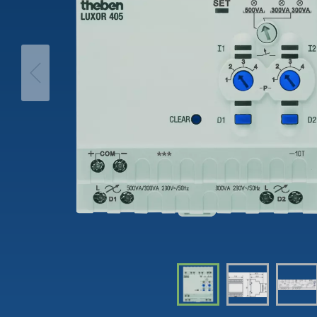
theLeda D
Trappa
iON play
theLeda S
Dimme
LUXORplay
Visa mer
Visa me
MAXplus
Visa mer