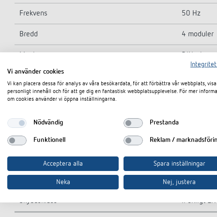
Frekvens
50 Hz
Bredd
4 moduler
Montering
DIN-skena
Integritet
Vi använder cookies
Stand-by effekt
~1 W
Vi kan placera dessa för analys av våra besökardata, för att förbättra vår webbplats, visa
personligt innehåll och för att ge dig en fantastisk webbplatsupplevelse. För mer inform
Antal kanaler
2
om cookies använder vi öppna inställningarna.
Kontakttyp
Triacs
Nödvändig
Prestanda
Anslutningstyp
230 V faso
Funktionell
Reklam / marknadsföri
Funktioner kanaler
Universal
Acceptera alla
Spara inställningar
Skyddstyp
IP 20
Neka
Nej, justera
Skyddsklass
II enligt 