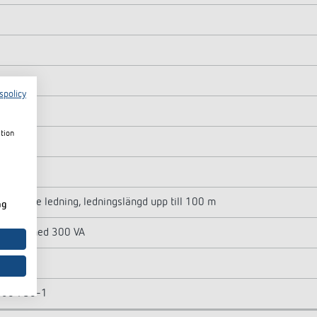
spolicy
ation
beroende ledning, ledningslängd upp till 100 m
ng
dimmer med 300 VA
EN 60 730-1