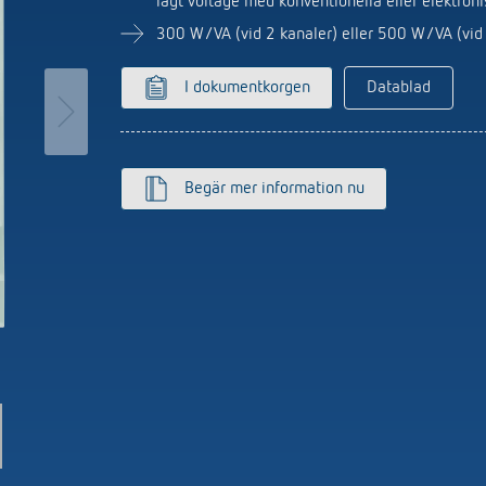
lågt voltage med konventionella eller elektron
utomat
Sensorer
r
300 W/VA (vid 2 kanaler) eller 500 W/VA (vid 
r
I dokumentkorgen
Datablad
Begär mer information nu