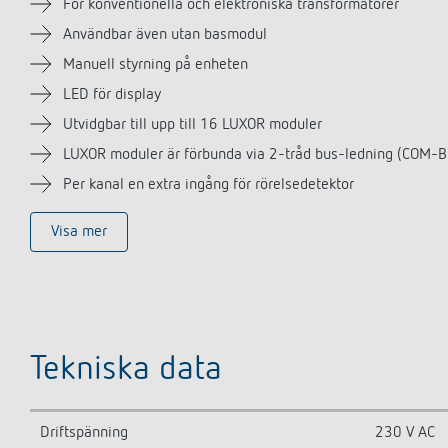
För konventionella och elektroniska transformatorer
Användbar även utan basmodul
Manuell styrning på enheten
LED för display
Utvidgbar till upp till 16 LUXOR moduler
LUXOR moduler är förbunda via 2-tråd bus-ledning (COM-B
Per kanal en extra ingång för rörelsedetektor
Visa mer
Tekniska data
Driftspänning
230 V AC