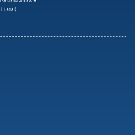
iska transformatorer
Service-Fjärrkontroller detektorer /
strålkastare
1 kanal)
Monteringsmaterial för detektor /
strålkastare
Visa mer