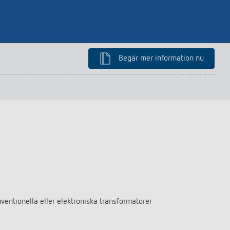
Begär mer information nu
entionella eller elektroniska transformatorer