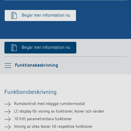
Begär mer information nu
Begär mer information nu
Vänligen välj
Funktionsbeskrivning
Funktionsbeskrivning
Funktionsbeskrivning
Teknisk information
Rumskontroll med inbyggd rumstermostat
Nedladdningar
LC-display för visning av funktioner, ikoner och värden
10 fritt parametrerbara funktioner
Tillbehör
Visning av olika ikoner till respektive funktioner