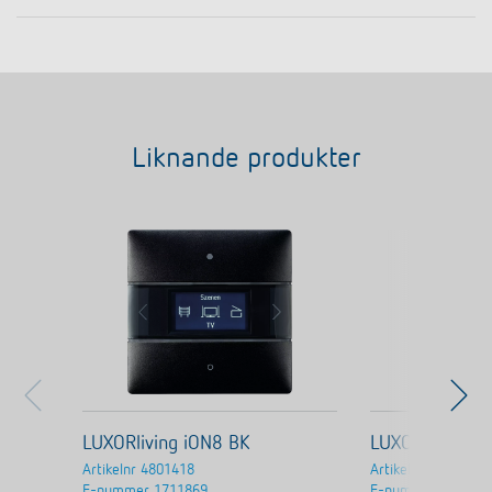
Liknande produkter
LUXORliving iON8 BK
LUXORliving i
Artikelnr
4801418
Artikelnr
4802418
E-nummer
1711869
E-nummer
171187