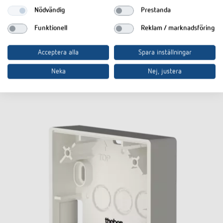
Nödvändig
Prestanda
Till produkten
I dokumentkorgen
Funktionell
Reklam / marknadsföring
Datablad
Acceptera alla
Spara inställningar
Neka
Nej, justera