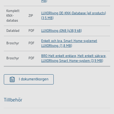
MB)
Komplett
LUXORliving DE-KNX-Database (all products)
KNX-
ZIP
(3,5 MB)
databas
Datablad
PDF
LUXORliving iON8 (438,9 kB)
Enkelt och bra. Smart Home-systemet
Broschyr
PDF
LUXORliving. (1,8 MB)
BRO Helt enkelt enklare, Helt enkelt säkrare,
Broschyr
PDF
LUXORliving Smart Home-system (3,9 MB)
I dokumentkorgen
Tillbehör