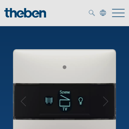
Merkzettel (
0
)
Produkter
OEM
KNX
Lösningar
Smart Home
OEM lösningar
DALI
Service
DALI-2 Beslysningsstyrning
Närvaro- och rörelsedetektor
Företag
KNX-system
Mediacenter
LED strålkastare