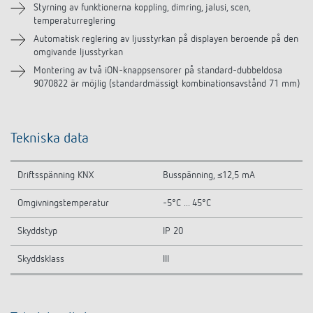
Styrning av funktionerna koppling, dimring, jalusi, scen,
temperaturreglering
Liknande produkter
Automatisk reglering av ljusstyrkan på displayen beroende på den
omgivande ljusstyrkan
Montering av två iON-knappsensorer på standard-dubbeldosa
9070822 är möjlig (standardmässigt kombinationsavstånd 71 mm)
Tekniska data
Driftsspänning KNX
Busspänning, ≤12,5 mA
Omgivningstemperatur
-5°C ... 45°C
Skyddstyp
IP 20
Skyddsklass
III