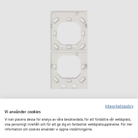
Integritetspolicy
2-way mounting plate iON
Vi använder cookies
Vi kan placera dessa för analys av våra besökardata, för att förbättra vår webbplats,
Artikelnr 9070822
visa personligt innehåll och för att ge dig en fantastisk webbplatsupplevelse. För mer
information om cookies använder vi öppna inställningarna.
E-nummer 1740016