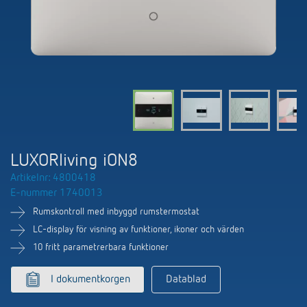
DALI-2 ljusstyrning
Kontakt
Kataloger och broschyrer
Theben AG
Tid- och ljusstyrning
Närvaro- och rörelsedetektorer
BIM-portal
Aktuellt
Produktsökning
Temperaturreglering
Din kontakt på Theben
Smarta styrsystemet LUXORliving
Jobb och karriär
Media centre
Tillbehör
Internationell försäljning
Bryt & dimning LED
Samarbete
Smart Metering
Kontakt/frågor
Ventilation
LUXORliving iON8
Miljö
LUXORliving
Artikelnr: 4800418
Referenser
E-nummer 1740013
Design
Rumskontroll med inbyggd rumstermostat
Apparna från Theben
Historia
LC-display för visning av funktioner, ikoner och värden
10 fritt parametrerbara funktioner
I dokumentkorgen
Datablad