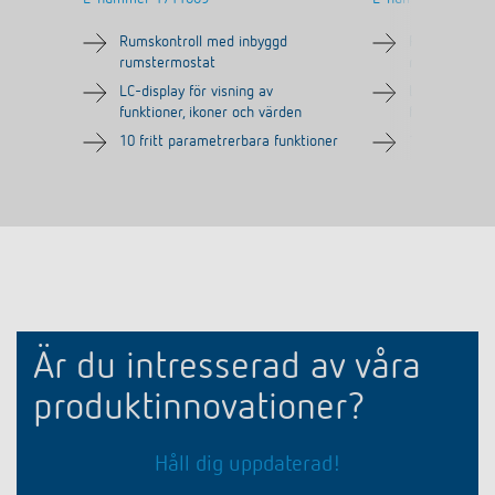
Rumskontroll med inbyggd
Rumskontroll
rumstermostat
rumstermost
LC-display för visning av
LC-display fö
funktioner, ikoner och värden
funktioner, i
10 fritt parametrerbara funktioner
10 fritt para
Är du intresserad av våra
produktinnovationer?
Håll dig uppdaterad!