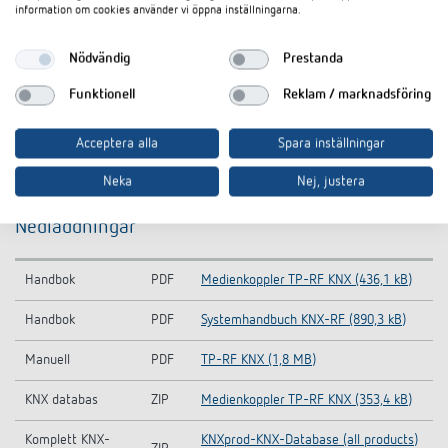
information om cookies använder vi öppna inställningarna.
Nödvändig
Prestanda
Funktionell
Reklam / marknadsföring
Acceptera alla
Spara inställningar
Neka
Nej, justera
Nedladdningar
Handbok
PDF
Medienkoppler TP-RF KNX (436,1 kB)
Handbok
PDF
Systemhandbuch KNX-RF (890,3 kB)
Manuell
PDF
TP-RF KNX (1,8 MB)
KNX databas
ZIP
Medienkoppler TP-RF KNX (353,4 kB)
Komplett KNX-
KNXprod-KNX-Database (all products)