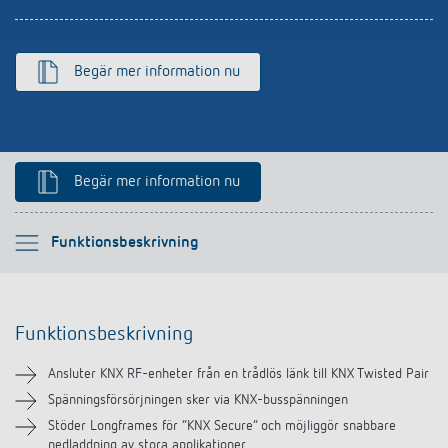
Begär mer information nu
Begär mer information nu
Vänligen välj
Funktionsbeskrivning
Funktionsbeskrivning
Funktionsbeskrivning
Teknisk information
Ansluter KNX RF-enheter från en trådlös länk till KNX Twisted Pair
Nedladdningar
Spänningsförsörjningen sker via KNX-busspänningen
Stöder Longframes för ”KNX Secure” och möjliggör snabbare
nedladdning av stora applikationer