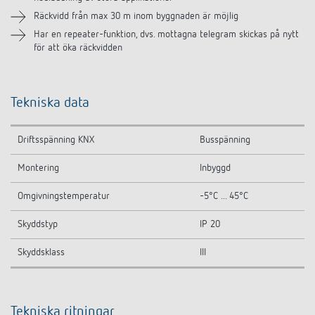
Räckvidd från max 30 m inom byggnaden är möjlig
Har en repeater-funktion, dvs. mottagna telegram skickas på nytt
för att öka räckvidden
Tekniska data
Driftsspänning KNX
Busspänning
Montering
Inbyggd
Omgivningstemperatur
-5°C ... 45°C
Skyddstyp
IP 20
Skyddsklass
III
Tekniska ritningar