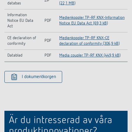
ZIP
databas
(22,1 MB)
Information
Medienkoppler TP-RF KNX-Information
Notice EU Data
PDF
Notice EU Data Act (69,3 kB)
Act
CE declaration of
Medienkoppler TP-RF KNX-CE
PDF
conformity
declaration of conformity (306,9 kB)
Datablad
PDF
Media coupler TP-RF KNX (449,9 kB)
I dokumentkorgen
Är du intresserad av våra
produktinnovationer?