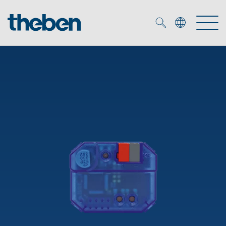
Merkzettel (
0
)
Produkter
OEM
KNX
Lösningar
Smart Home
OEM lösningar
DALI
Service
DALI-2 Beslysningsstyrning
Närvaro- och rörelsedetektor
Företag
KNX-system
Mediacenter
LED strålkastare