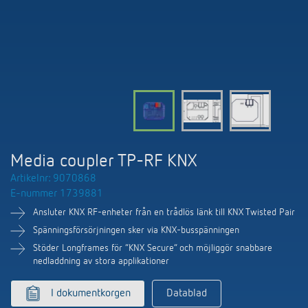
DALI-2 ljusstyrning
Kontakt
Kataloger och broschyrer
Theben AG
Tid- och ljusstyrning
Närvaro- och rörelsedetektorer
BIM-portal
Aktuellt
Produktsökning
Temperaturreglering
Din kontakt på Theben
Smarta styrsystemet LUXORliving
Jobb och karriär
Media centre
Tillbehör
Internationell försäljning
Bryt & dimning LED
Samarbete
Smart Metering
Kontakt/frågor
Ventilation
Media coupler TP-RF KNX
Miljö
LUXORliving
Artikelnr: 9070868
Referenser
E-nummer 1739881
Design
Ansluter KNX RF-enheter från en trådlös länk till KNX Twisted Pair
Apparna från Theben
Historia
Spänningsförsörjningen sker via KNX-busspänningen
Stöder Longframes för ”KNX Secure” och möjliggör snabbare
nedladdning av stora applikationer
I dokumentkorgen
Datablad