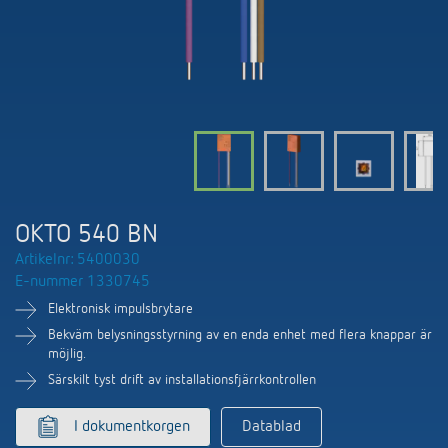
DALI-2 ljusstyrning
Kontakt
Kataloger och broschyrer
Theben AG
Tid- och ljusstyrning
Närvaro- och rörelsedetektorer
BIM-portal
Aktuellt
Produktsökning
Temperaturreglering
Din kontakt på Theben
Smarta styrsystemet LUXORliving
Jobb och karriär
Media centre
Tillbehör
Internationell försäljning
Bryt & dimning LED
Samarbete
Smart Metering
Kontakt/frågor
Ventilation
OKTO 540 BN
Miljö
LUXORliving
Artikelnr: 5400030
Referenser
E-nummer 1330745
Design
Elektronisk impulsbrytare
Apparna från Theben
Historia
Bekväm belysningsstyrning av en enda enhet med flera knappar är
möjlig.
Särskilt tyst drift av installationsfjärrkontrollen
I dokumentkorgen
Datablad