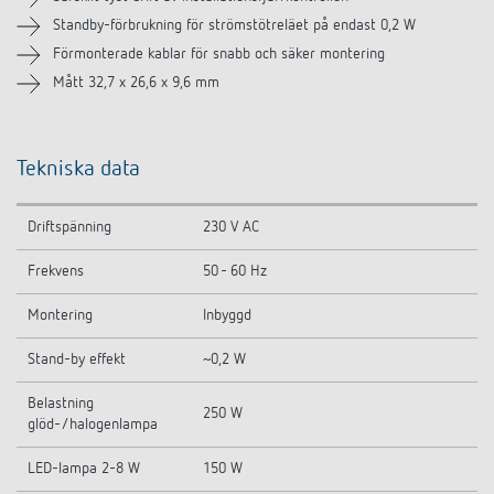
Liknande produkter
Standby-förbrukning för strömstötreläet på endast 0,2 W
Förmonterade kablar för snabb och säker montering
Mått 32,7 x 26,6 x 9,6 mm
Tekniska data
Driftspänning
230 V AC
Frekvens
50 - 60 Hz
Montering
Inbyggd
Stand-by effekt
~0,2 W
Belastning
250 W
glöd-/halogenlampa
LED-lampa 2-8 W
150 W