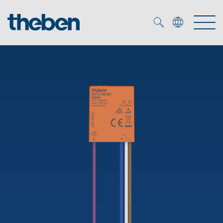
Merkzettel (
0
)
Produkter
OEM
KNX
Lösningar
Smart Home
OEM lösningar
DALI
Service
DALI-2 Beslysningsstyrning
Närvaro- och rörelsedetektor
Företag
KNX-system
Mediacenter
LED strålkastare