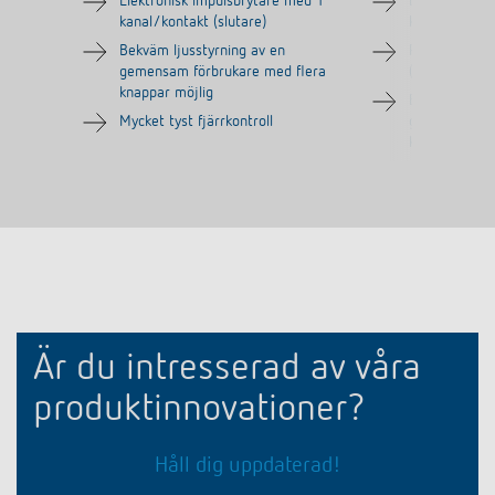
Elektronisk impulsbrytare med 1
Elektronisk i
kanal/kontakt (slutare)
kanal/kontakt
Bekväm ljusstyrning av en
Potentialfri 
gemensam förbrukare med flera
(8 V till 230 V
knappar möjlig
Bekväm ljuss
Mycket tyst fjärrkontroll
gemensam för
knappar möjl
Är du intresserad av våra
produktinnovationer?
Håll dig uppdaterad!