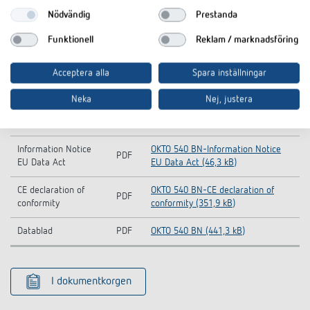
Nödvändig
Prestanda
Funktionell
Reklam / marknadsföring
Nedladdningar
Acceptera alla
Spara inställningar
Neka
Nej, justera
OKTO 540 BN-Operating
Manuell
PDF
instructions (3,6 MB)
Information Notice
OKTO 540 BN-Information Notice
PDF
EU Data Act
EU Data Act (46,3 kB)
CE declaration of
OKTO 540 BN-CE declaration of
PDF
conformity
conformity (351,9 kB)
Datablad
PDF
OKTO 540 BN (441,3 kB)
I dokumentkorgen