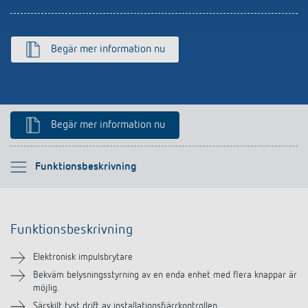
Begär mer information nu
Begär mer information nu
Vänligen välj
Funktionsbeskrivning
Funktionsbeskrivning
Funktionsbeskrivning
Teknisk information
Elektronisk impulsbrytare
Nedladdningar
Bekväm belysningsstyrning av en enda enhet med flera knappar är
möjlig.
Särskilt tyst drift av installationsfjärrkontrollen