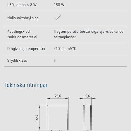
LED-lampa > 8 W
150 W
Nollpunktsbrytning
Kapslings- och
Högtemperaturbeständiga självsläckande
isoleringsmaterial
termoplaster
Omgivningstemperatur
-10°C ... 45°C
Skyddsklass
II
Tekniska ritningar