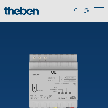
Merkzettel (
0
)
Produkter
OEM
KNX
Lösningar
Smart Home
OEM lösningar
DALI
Service
DALI-2 Beslysningsstyrning
Närvaro- och rörelsedetektor
Företag
KNX-system
Mediacenter
LED strålkastare