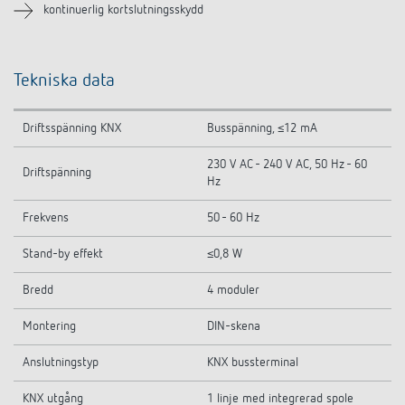
kontinuerlig kortslutningsskydd
Tekniska data
Driftsspänning KNX
Busspänning, ≤12 mA
230 V AC - 240 V AC, 50 Hz - 60
Driftspänning
Hz
Frekvens
50 - 60 Hz
Stand-by effekt
≤0,8 W
Bredd
4 moduler
Montering
DIN-skena
Anslutningstyp
KNX bussterminal
KNX utgång
1 linje med integrerad spole