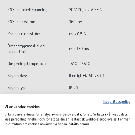
KNX-nominell spänning
30 V DC, ± 2 V, SELV
KNX-märkström
160 mA
Kortslutningsström
max.0,5 A
Överbryggningstid vid
min.130 ms
nätbortfall
Omgivningstemperatur
-5°C ... 45°C
Skyddsklass
II enligt EN 60 730-1
Skyddstyp
IP 20
Integritetspolicy
Vi använder cookies
Tekniska ritningar
Vi kan placera dessa för analys av våra besökardata, för att förbättra vår webbplats,
visa personligt innehåll och för att ge dig en fantastisk webbplatsupplevelse. För mer
information om cookies använder vi öppna inställningarna.