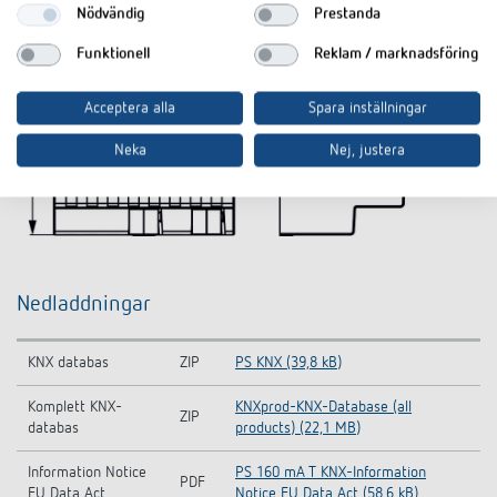
Nödvändig
Prestanda
Funktionell
Reklam / marknadsföring
Acceptera alla
Spara inställningar
Neka
Nej, justera
Nedladdningar
KNX databas
ZIP
PS KNX (39,8 kB)
Komplett KNX-
KNXprod-KNX-Database (all
ZIP
databas
products) (22,1 MB)
Information Notice
PS 160 mA T KNX-Information
PDF
EU Data Act
Notice EU Data Act (58,6 kB)