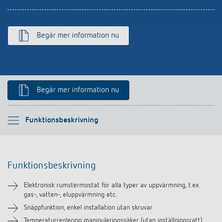
Begär mer information nu
Begär mer information nu
Vänligen välj
Funktionsbeskrivning
Funktionsbeskrivning
Funktionsbeskrivning
Teknisk information
Elektronisk rumstermostat för alla typer av uppvärmning, t.ex.
gas-, vatten-, eluppvärmning etc.
Nedladdningar
Snäppfunktion, enkel installation utan skruvar
Temperaturreglering manipuleringssäker (utan inställningsratt)