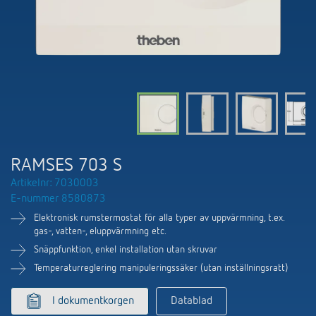
DALI-2 ljusstyrning
Kontakt
Kataloger och broschyrer
Theben AG
Tid- och ljusstyrning
Närvaro- och rörelsedetektorer
BIM-portal
Aktuellt
Produktsökning
Temperaturreglering
Din kontakt på Theben
Smarta styrsystemet LUXORliving
Jobb och karriär
Media centre
Tillbehör
Internationell försäljning
Bryt & dimning LED
Samarbete
Smart Metering
Kontakt/frågor
Ventilation
RAMSES 703 S
Miljö
LUXORliving
Artikelnr: 7030003
Referenser
E-nummer 8580873
Design
Elektronisk rumstermostat för alla typer av uppvärmning, t.ex.
Apparna från Theben
gas-, vatten-, eluppvärmning etc.
Historia
Snäppfunktion, enkel installation utan skruvar
Temperaturreglering manipuleringssäker (utan inställningsratt)
I dokumentkorgen
Datablad