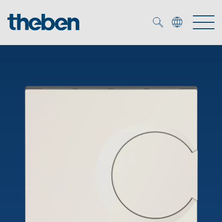
Merkzettel (
0
)
Produkter
OEM
KNX
Lösningar
Smart Home
OEM lösningar
DALI
Service
DALI-2 Beslysningsstyrning
Närvaro- och rörelsedetektor
Företag
KNX-system
Mediacenter
LED strålkastare