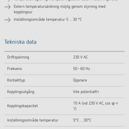
Tillbehör
Extern temperatursänkning möjlig genom styrning med
kopplingsur
Liknande produkter
Inställningsområde temperatur 5 ... 30 °C
Tekniska data
Driftspänning
230 V AC
Frekvens
50 - 60 Hz
Kontakttyp
Öppnare
Kopplingsutgång
Inte potentialfri
10 A (vid 230 V AC, cos φ =
Kopplingskapacitet
1)
Inställningsområde temperatur
5°C ... 30°C