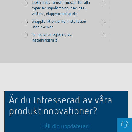
Elektronisk rumstermostat för alla
Elektronisk r
typer av uppvärmning, t.ex. gas-,
typer av uppv
vatten-, eluppvärmning etc.
vatten-, elup
Snäppfunktion, enkel installation
Snäppfunktion
utan skruvar
utan skruvar
Temperaturreglering via
Temperaturreg
inställningsratt
inställningsra
Är du intresserad av våra
produktinnovationer?
Håll dig uppdaterad!