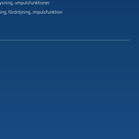
Service-Fjärrkontroller detektorer /
ysning, umpulsfunktioner
strålkastare
ng, fördröjning, impulsfunktion
Monteringsmaterial för detektor /
strålkastare
Visa mer