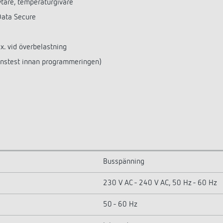
ytare, temperaturgivare
Data Secure
x. vid överbelastning
ionstest innan programmeringen)
Busspänning
230 V AC - 240 V AC, 50 Hz - 60 Hz
50 - 60 Hz