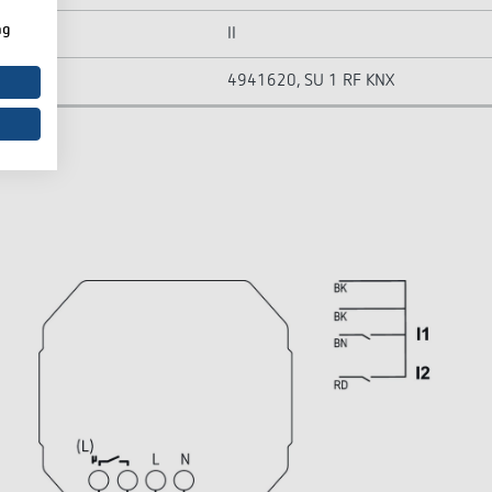
ng
II
4941620, SU 1 RF KNX