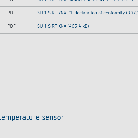
PDF
SU 1 S RF KNX-Information Notice EU Data Act (5
PDF
SU 1 S RF KNX-CE declaration of conformity (307,
PDF
SU 1 S RF KNX (465,4 kB)
temperature sensor