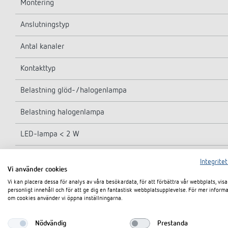
Montering
Anslutningstyp
Antal kanaler
Kontakttyp
Belastning glöd-/halogenlampa
Belastning halogenlampa
LED-lampa < 2 W
LED-lampa 2-8 W
Integritet
Vi använder cookies
LED-lampa > 8 W
Vi kan placera dessa för analys av våra besökardata, för att förbättra vår webbplats, visa
personligt innehåll och för att ge dig en fantastisk webbplatsupplevelse. För mer inform
om cookies använder vi öppna inställningarna.
Inkopplingsström
Typ
Nödvändig
Prestanda