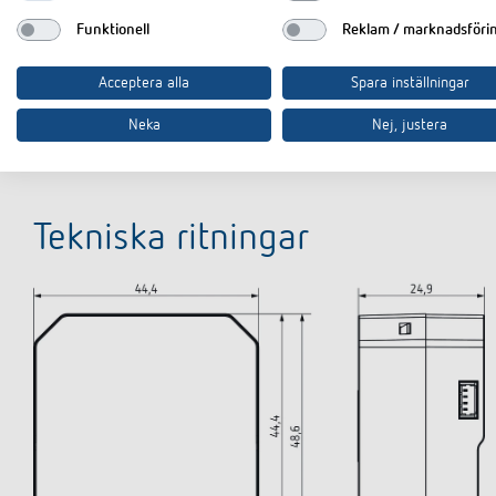
Funktionell
Reklam / marknadsföri
Skyddsklass
Föregångare
Acceptera alla
Spara inställningar
Neka
Nej, justera
Tekniska ritningar