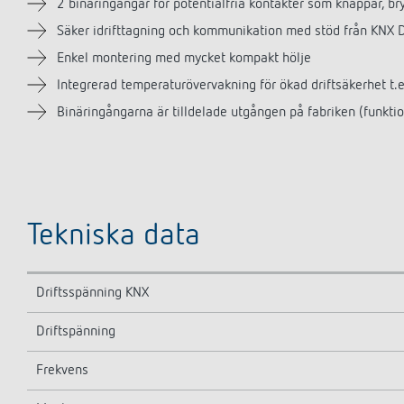
2 binäringångar för potentialfria kontakter som knappar, br
Säker idrifttagning och kommunikation med stöd från KNX 
Enkel montering med mycket kompakt hölje
Integrerad temperaturövervakning för ökad driftsäkerhet t.e
Binäringångarna är tilldelade utgången på fabriken (funkt
Tekniska data
Driftsspänning KNX
Driftspänning
Frekvens