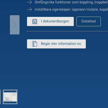
utomat
Sensorer
Omfångsrika funktioner som koppling, trappbel
r
Inställbara egenskaper: öppnare/slutare, koppli
r
I dokumentkorgen
Datablad
Begär mer information nu