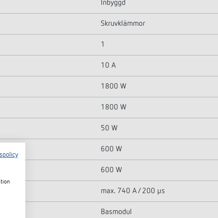
Inbyggd
Skruvklämmor
1
10 A
1800 W
1800 W
50 W
600 W
spolicy
600 W
ation
max. 740 A / 200 µs
Basmodul