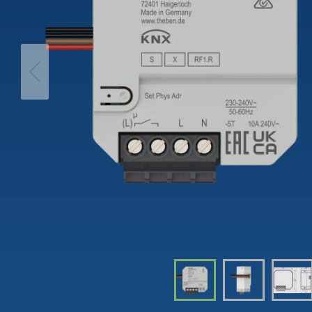
theLeda D
Trappa
iON play
theLeda S
Dimme
LUXORplay
Visa mer
Visa me
MAXplus
Visa mer