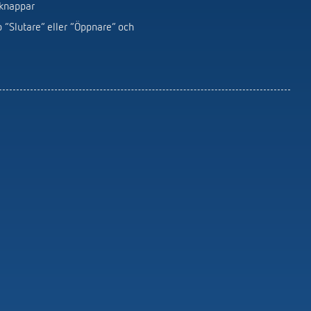
Service-Fjärrkontroller detektorer /
kknappar
strålkastare
 ”Slutare” eller ”Öppnare” och
Monteringsmaterial för detektor /
strålkastare
Visa mer