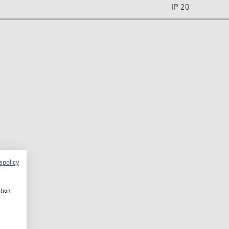
IP 20
spolicy
ation