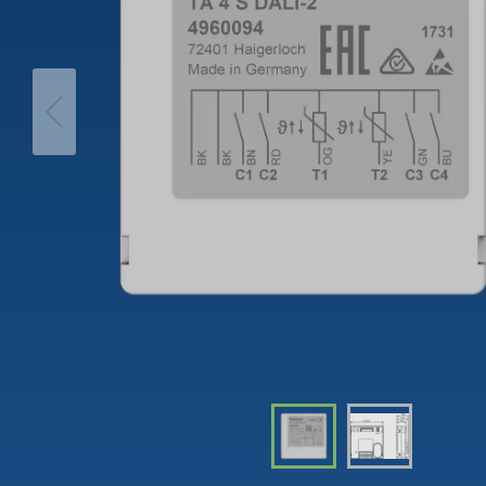
theLeda D
Trappa
iON play
theLeda S
Dimme
LUXORplay
Visa mer
Visa me
MAXplus
Visa mer