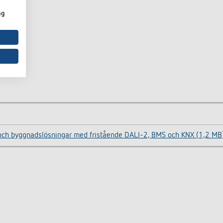
ng
- och byggnadslösningar med fristående DALI-2, BMS och KNX (1,2 MB