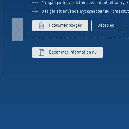
utomat
Sensorer
4 ingångar för anslutning av potentialfria tryc
r
Det går att använda tryckknappar av kontakttyp
r
I dokumentkorgen
Datablad
Begär mer information nu