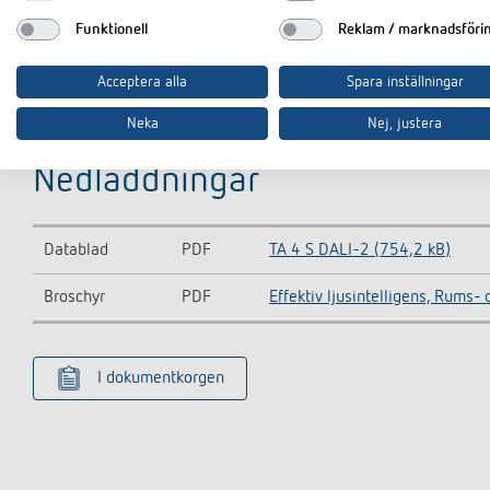
Funktionell
Reklam / marknadsföri
Acceptera alla
Spara inställningar
Neka
Nej, justera
Nedladdningar
Datablad
PDF
TA 4 S DALI-2 (754,2 kB)
Broschyr
PDF
Effektiv ljusintelligens, Rums
I dokumentkorgen