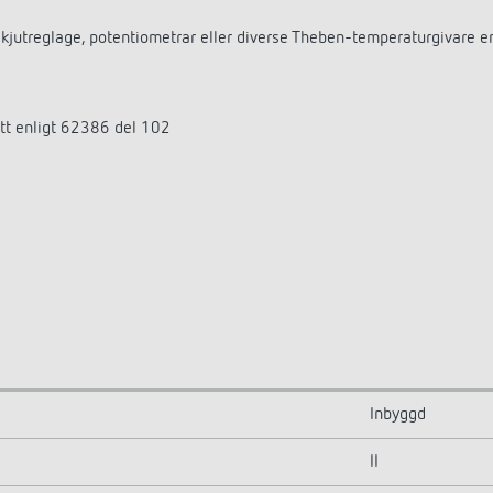
 skjutreglage, potentiometrar eller diverse Theben-temperaturgivare e
tt enligt 62386 del 102
Inbyggd
II