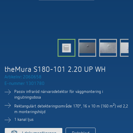
DALI-2 ljusstyrning
Kontakt
Kataloger och broschyrer
Theben AG
Tid- och ljusstyrning
Närvaro- och rörelsedetektorer
BIM-portal
Aktuellt
Produktsökning
Temperaturreglering
Din kontakt på Theben
Smarta styrsystemet LUXORliving
Jobb och karriär
Media centre
Tillbehör
Internationell försäljning
Bryt & dimning LED
Samarbete
Smart Metering
Kontakt/frågor
Ventilation
theMura S180-101 2.20 UP WH
Miljö
LUXORliving
Artikelnr: 2060658
Referenser
E-nummer 1301780
Design
Passiv infraröd närvarodetektor för väggmontering i
Apparna från Theben
ingjutningsdosa
Historia
2
Rektangulärt detekteringsområde 170°, 16 x 10 m (160 m
) vid 2,2
m monteringshöjd
1 kanal ljus