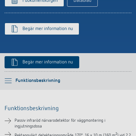
I dokumentkorgen
Datablad
Begär mer information nu
Begär mer information nu
Vänligen välj
Funktionsbeskrivning
Funktionsbeskrivning
Funktionsbeskrivning
Teknisk information
Passiv infraröd närvarodetektor för väggmontering i
ingjutningsdosa
Nedladdningar
2
Rektangulärt detekteringsområde 170°, 16 x 10 m (160 m
) vid 2,2