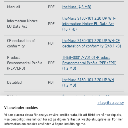
Manuell
PDF
theMura (4,6 MB)
theMura S180-101 2.20 UP WH-
Information Notice
PDF
Information Notice EU Data Act
EU Data Act
(46,7 kB)
CE declaration of
theMura S180-101 2.20 UP WH-CE
PDF
conformity
declaration of conformity (248,1 kB)
Product
THEB-00017-V01.01-Product
Environmental Profile
PDF
Environmental Profile (PEP/EPD)
(PEP/EPD)
(1,2 MB)
theMura S180-101 2.20 UP WH
Datablad
PDF
(1,2 MB)
BIM data
Öppna planeringsdata i webbapp
Integritetspolicy
Vi använder cookies
Vi kan placera dessa för analys av våra besökardata, för att förbättra vår webbplats,
I dokumentkorgen
visa personligt innehåll och för att ge dig en fantastisk webbplatsupplevelse. För mer
information om cookies använder vi öppna inställningarna.