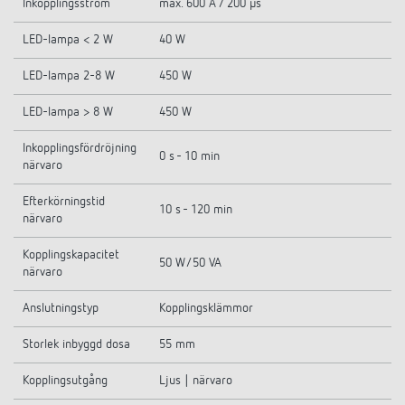
Inkopplingsström
max. 600 A / 200 µs
LED-lampa < 2 W
40 W
LED-lampa 2-8 W
450 W
LED-lampa > 8 W
450 W
Inkopplingsfördröjning
0 s - 10 min
närvaro
Efterkörningstid
10 s - 120 min
närvaro
Kopplingskapacitet
50 W/50 VA
närvaro
Anslutningstyp
Kopplingsklämmor
Storlek inbyggd dosa
55 mm
Kopplingsutgång
Ljus | närvaro