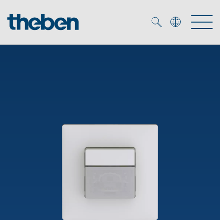
Merkzettel (
0
)
Produkter
OEM
KNX
Lösningar
Smart Home
OEM lösningar
DALI
Service
DALI-2 Beslysningsstyrning
Närvaro- och rörelsedetektor
Företag
KNX-system
Mediacenter
LED strålkastare