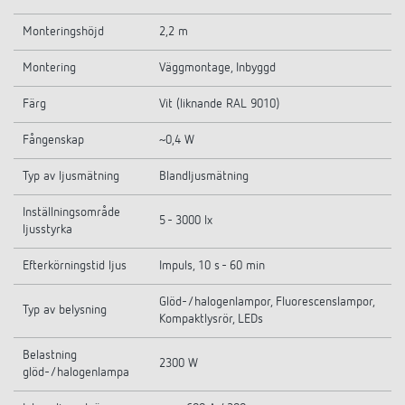
Monteringshöjd
2,2 m
Montering
Väggmontage, Inbyggd
Färg
Vit (liknande RAL 9010)
Fångenskap
~0,4 W
Typ av ljusmätning
Blandljusmätning
Inställningsområde
5 - 3000 lx
ljusstyrka
Efterkörningstid ljus
Impuls, 10 s - 60 min
Glöd-/halogenlampor, Fluorescenslampor,
Typ av belysning
Kompaktlysrör, LEDs
Belastning
2300 W
glöd-/halogenlampa