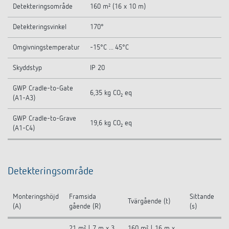
Detekteringsområde
160 m² (16 x 10 m)
Detekteringsvinkel
170°
Omgivningstemperatur
-15°C ... 45°C
Skyddstyp
IP 20
GWP Cradle-to-Gate
6,35 kg CO₂ eq
(A1-A3)
GWP Cradle-to-Grave
19,6 kg CO₂ eq
(A1-C4)
Detekteringsområde
Monteringshöjd
Framsida
Sittande
Tvärgående (t)
(A)
gående (R)
(s)
21 m² | 7 m x 3
160 m² | 16 m x