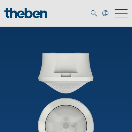
Merkzettel (
0
)
Produkter
OEM
KNX
Lösningar
Smart Home
OEM lösningar
DALI
Service
DALI-2 Beslysningsstyrning
Närvaro- och rörelsedetektor
Företag
KNX-system
Mediacenter
LED strålkastare