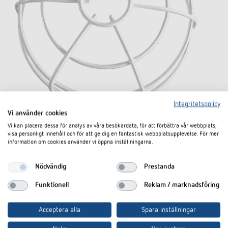
Integritetspolicy
Vi använder cookies
Vi kan placera dessa för analys av våra besökardata, för att förbättra vår webbplats,
visa personligt innehåll och för att ge dig en fantastisk webbplatsupplevelse. För mer
information om cookies använder vi öppna inställningarna.
QuickSafe skyddskorg
Nödvändig
Prestanda
Artikelnr 9070531
Funktionell
Reklam / marknadsföring
E-nummer 1300889
Acceptera alla
Spara inställningar