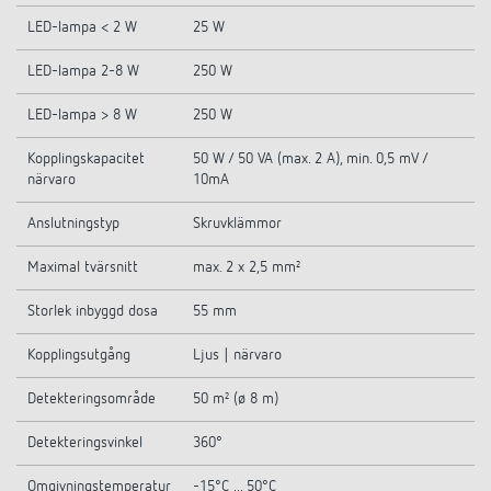
LED-lampa < 2 W
25 W
LED-lampa 2-8 W
250 W
LED-lampa > 8 W
250 W
Kopplingskapacitet
50 W / 50 VA (max. 2 A), min. 0,5 mV /
närvaro
10mA
Anslutningstyp
Skruvklämmor
Maximal tvärsnitt
max. 2 x 2,5 mm²
Storlek inbyggd dosa
55 mm
Kopplingsutgång
Ljus | närvaro
Detekteringsområde
50 m² (ø 8 m)
Detekteringsvinkel
360°
Omgivningstemperatur
-15°C ... 50°C