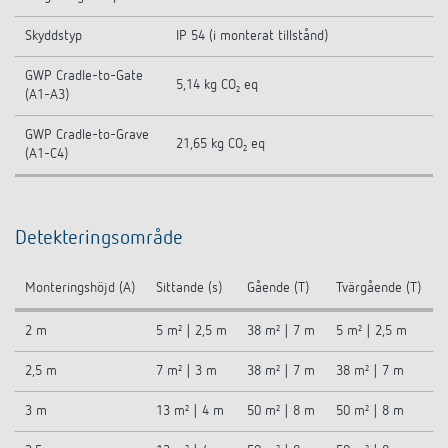
Skyddstyp
IP 54 (i monterat tillstånd)
GWP Cradle-to-Gate
5,14 kg CO₂ eq
(A1-A3)
GWP Cradle-to-Grave
21,65 kg CO₂ eq
(A1-C4)
Detekteringsområde
Monteringshöjd (A)
Sittande (s)
Gående (T)
Tvärgående (T)
2 m
5 m² | 2,5 m
38 m² | 7 m
5 m² | 2,5 m
2,5 m
7 m² | 3 m
38 m² | 7 m
38 m² | 7 m
3 m
13 m² | 4 m
50 m² | 8 m
50 m² | 8 m