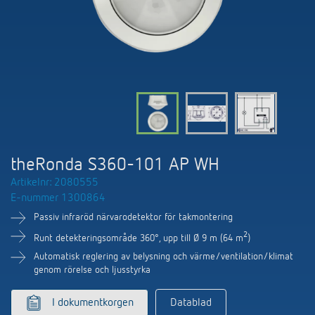
DALI-2 ljusstyrning
Kontakt
Kataloger och broschyrer
Theben AG
Tid- och ljusstyrning
Närvaro- och rörelsedetektorer
BIM-portal
Aktuellt
Produktsökning
Temperaturreglering
Din kontakt på Theben
Smarta styrsystemet LUXORliving
Jobb och karriär
Media centre
Tillbehör
Internationell försäljning
Bryt & dimning LED
Samarbete
Smart Metering
Kontakt/frågor
Ventilation
theRonda S360-101 AP WH
Miljö
LUXORliving
Artikelnr: 2080555
Referenser
E-nummer 1300864
Design
Passiv infraröd närvarodetektor för takmontering
Apparna från Theben
Historia
2
Runt detekteringsområde 360°, upp till Ø 9 m (64 m
)
Automatisk reglering av belysning och värme/ventilation/klimat
genom rörelse och ljusstyrka
I dokumentkorgen
Datablad