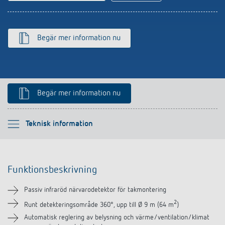
Begär mer information nu
Begär mer information nu
Vänligen välj
Teknisk information
Funktionsbeskrivning
Funktionsbeskrivning
Teknisk information
Passiv infraröd närvarodetektor för takmontering
Nedladdningar
2
Runt detekteringsområde 360°, upp till Ø 9 m (64 m
)
Automatisk reglering av belysning och värme/ventilation/klimat