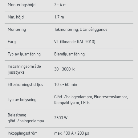
Monteringshöjd
2 - 4 m
Min. höjd
1,7 m
Montering
Takmontering, Utanpåliggande
Färg
Vit (liknande RAL 9010)
Typ av ljusmätning
Blandljusmätning
Inställningsområde
30 - 3000 lx
ljusstyrka
Efterkörningstid ljus
10 s - 60 min
Glöd-/halogenlampor, Fluorescenslampor,
Typ av belysning
Kompaktlysrör, LEDs
Belastning
2300 W
glöd-/halogenlampa
Inkopplingsström
max. 400 A / 200 µs