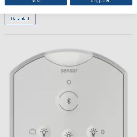
Till produkten
I dokumentkorgen
Neka
Nej, justera
Datablad