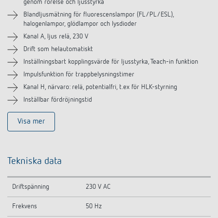
Tillbehör
genom rörelse och ljusstyrka
Blandljusmätning för fluorescenslampor (FL/PL/ESL),
halogenlampor, glödlampor och lysdioder
Liknande produkter
Kanal A, ljus relä, 230 V
Drift som helautomatiskt
Inställningsbart kopplingsvärde för ljusstyrka, Teach-in funktion
Impulsfunktion för trappbelysningstimer
Kanal H, närvaro: relä, potentialfri, t.ex för HLK-styrning
Inställbar fördröjningstid
Visa mer
Tekniska data
Driftspänning
230 V AC
Frekvens
50 Hz