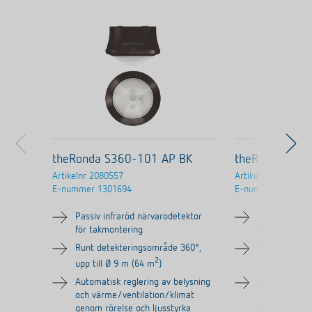
theRonda S360-101 AP BK
theRonda S36
Artikelnr
2080557
Artikelnr
2080556
E-nummer
1301694
E-nummer
130086
Passiv infraröd närvarodetektor
Passiv infrar
för takmontering
för takmonte
Runt detekteringsområde 360°,
Runt detekte
2
upp till Ø 9 m (64 m
)
upp till Ø 9 
Automatisk reglering av belysning
Automatisk re
och värme/ventilation/klimat
och värme/ve
genom rörelse och ljusstyrka
genom rörelse