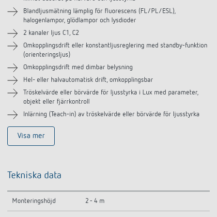
Tillbehör
Blandljusmätning lämplig för fluorescens (FL/PL/ESL),
halogenlampor, glödlampor och lysdioder
Liknande produkter
2 kanaler ljus C1, C2
Omkopplingsdrift eller konstantljusreglering med standby-funktion
(orienteringsljus)
Omkopplingsdrift med dimbar belysning
Hel- eller halvautomatisk drift, omkopplingsbar
Tröskelvärde eller börvärde för ljusstyrka i Lux med parameter,
objekt eller fjärrkontroll
Inlärning (Teach-in) av tröskelvärde eller börvärde för ljusstyrka
Visa mer
Tekniska data
Monteringshöjd
2 - 4 m