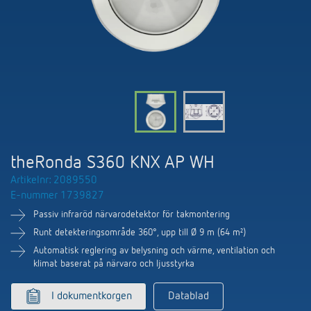
DALI-2 ljusstyrning
Kontakt
Kataloger och broschyrer
Theben AG
Tid- och ljusstyrning
Närvaro- och rörelsedetektorer
BIM-portal
Aktuellt
Produktsökning
Temperaturreglering
Din kontakt på Theben
Smarta styrsystemet LUXORliving
Jobb och karriär
Media centre
Tillbehör
Internationell försäljning
Bryt & dimning LED
Samarbete
Smart Metering
Kontakt/frågor
Ventilation
theRonda S360 KNX AP WH
Miljö
LUXORliving
Artikelnr: 2089550
Referenser
E-nummer 1739827
Design
Passiv infraröd närvarodetektor för takmontering
Apparna från Theben
Historia
Runt detekteringsområde 360°, upp till Ø 9 m (64 m²)
Automatisk reglering av belysning och värme, ventilation och
klimat baserat på närvaro och ljusstyrka
I dokumentkorgen
Datablad