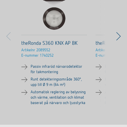
theRonda S360 KNX AP BK
theRonda S36
Artikelnr
2089552
Artikelnr
2089551
E-nummer
1740252
E-nummer
173982
Passiv infraröd närvarodetektor
Passiv infrar
för takmontering
för takmonte
Runt detekteringsområde 360°,
Runt detekte
upp till Ø 9 m (64 m²)
upp till Ø 9 
Automatisk reglering av belysning
Automatisk re
och värme, ventilation och klimat
och värme, ve
baserat på närvaro och ljusstyrka
baserat på nä