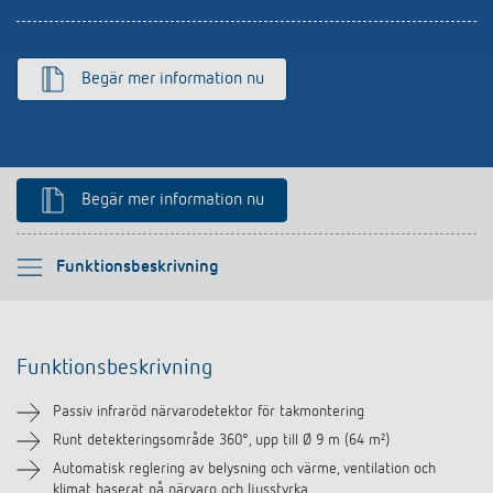
Begär mer information nu
Begär mer information nu
Vänligen välj
Funktionsbeskrivning
Funktionsbeskrivning
Funktionsbeskrivning
Teknisk information
Passiv infraröd närvarodetektor för takmontering
Nedladdningar
Runt detekteringsområde 360°, upp till Ø 9 m (64 m²)
Automatisk reglering av belysning och värme, ventilation och
klimat baserat på närvaro och ljusstyrka