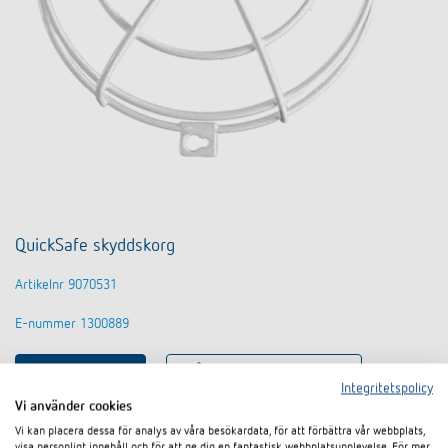
QuickSafe skyddskorg
Artikelnr 9070531
E-nummer 1300889
Till produkten
I dokumentkorgen
Integritetspolicy
Vi använder cookies
Vi kan placera dessa för analys av våra besökardata, för att förbättra vår webbplats,
Datablad
visa personligt innehåll och för att ge dig en fantastisk webbplatsupplevelse. För mer