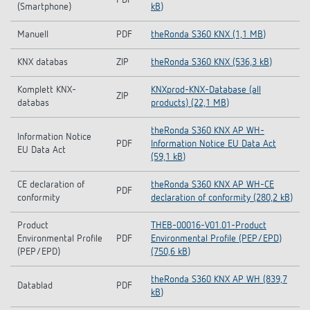
PDF
(Smartphone)
kB)
Manuell
PDF
theRonda S360 KNX (1,1 MB)
KNX databas
ZIP
theRonda S360 KNX (536,3 kB)
Komplett KNX-
KNXprod-KNX-Database (all
ZIP
databas
products) (22,1 MB)
theRonda S360 KNX AP WH-
Information Notice
PDF
Information Notice EU Data Act
EU Data Act
(59,1 kB)
CE declaration of
theRonda S360 KNX AP WH-CE
PDF
conformity
declaration of conformity (280,2 kB)
Product
THEB-00016-V01.01-Product
Environmental Profile
PDF
Environmental Profile (PEP/EPD)
(PEP/EPD)
(750,6 kB)
theRonda S360 KNX AP WH (839,7
Datablad
PDF
kB)