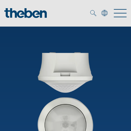
Merkzettel (
0
)
Produkter
OEM
KNX
Lösningar
Smart Home
OEM lösningar
DALI
Service
DALI-2 Beslysningsstyrning
Närvaro- och rörelsedetektor
Företag
KNX-system
Mediacenter
LED strålkastare