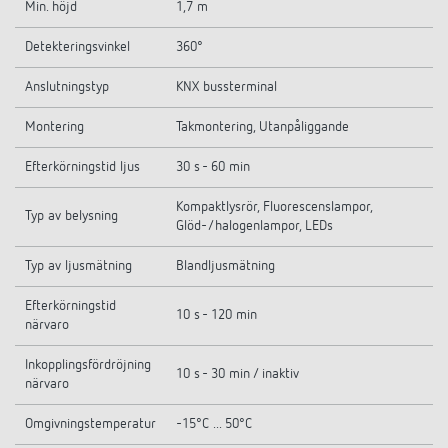
Min. höjd
1,7 m
Detekteringsvinkel
360°
Anslutningstyp
KNX bussterminal
Montering
Takmontering, Utanpåliggande
Efterkörningstid ljus
30 s - 60 min
Kompaktlysrör, Fluorescenslampor,
Typ av belysning
Glöd-/halogenlampor, LEDs
Typ av ljusmätning
Blandljusmätning
Efterkörningstid
10 s - 120 min
närvaro
Inkopplingsfördröjning
10 s - 30 min / inaktiv
närvaro
Omgivningstemperatur
-15°C ... 50°C