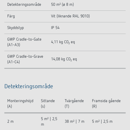
Detekteringsområde
50 m² (ø 8 m)
Färg
Vit (liknande RAL 9010)
Skyddstyp
IP 54
GWP Cradle-to-Gate
4,11 kg CO₂ eq
(A1-A3)
GWP Cradle-to-Grave
14,08 kg CO₂ eq
(A1-C4)
Detekteringsområde
Monteringshöjd
Sittande
Tvärgående
Framsida gående
(A)
(s)
(T)
(R)
5 m² | 2,5
2 m
38 m² | 7 m
5 m² | 2,5 m
m