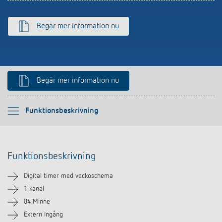
Begär mer information nu
Begär mer information nu
Vänligen välj
Funktionsbeskrivning
Funktionsbeskrivning
Funktionsbeskrivning
Teknisk information
Digital timer med veckoschema
Nedladdningar
1 kanal
84 Minne
Tillbehör
Extern ingång