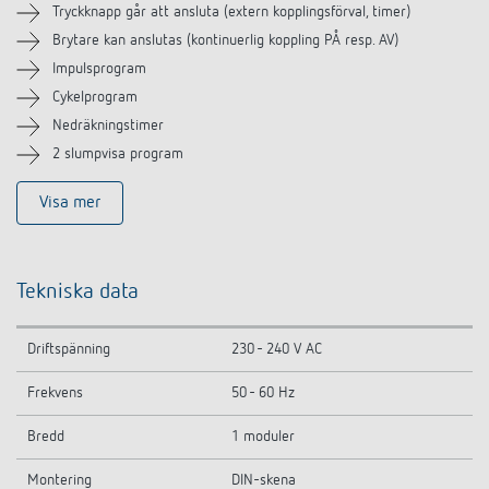
Tryckknapp går att ansluta (extern kopplingsförval, timer)
Liknande produkter
Brytare kan anslutas (kontinuerlig koppling PÅ resp. AV)
Impulsprogram
Cykelprogram
Nedräkningstimer
2 slumpvisa program
Visa mer
Tekniska data
Driftspänning
230 - 240 V AC
Frekvens
50 - 60 Hz
Bredd
1 moduler
Montering
DIN-skena