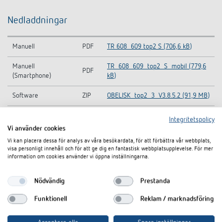
Nedladdningar
Manuell
PDF
TR 608_609 top2 S (706,6 kB)
Manuell
TR_608_609_top2_S_mobil (779,6
PDF
(Smartphone)
kB)
Software
ZIP
OBELISK_top2_3_V3.8.5.2 (91,9 MB)
Information Notice
TR 609 top2 S-Information Notice
Integritetspolicy
PDF
EU Data Act
EU Data Act (74,5 kB)
Vi använder cookies
Vi kan placera dessa för analys av våra besökardata, för att förbättra vår webbplats,
Datablad
PDF
TR 609 top2 S (516,5 kB)
visa personligt innehåll och för att ge dig en fantastisk webbplatsupplevelse. För mer
information om cookies använder vi öppna inställningarna.
I dokumentkorgen
Nödvändig
Prestanda
Funktionell
Reklam / marknadsföring
Tillbehör