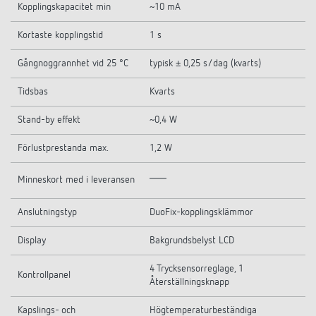
Kopplingskapacitet min
~10 mA
Kortaste kopplingstid
1 s
Gångnoggrannhet vid 25 °C
typisk ± 0,25 s/dag (kvarts)
Tidsbas
Kvarts
Stand-by effekt
~0,4 W
Förlustprestanda max.
1,2 W
Minneskort med i leveransen
Anslutningstyp
DuoFix-kopplingsklämmor
Display
Bakgrundsbelyst LCD
4 Trycksensorreglage, 1
Kontrollpanel
Återställningsknapp
Kapslings- och
Högtemperaturbeständiga