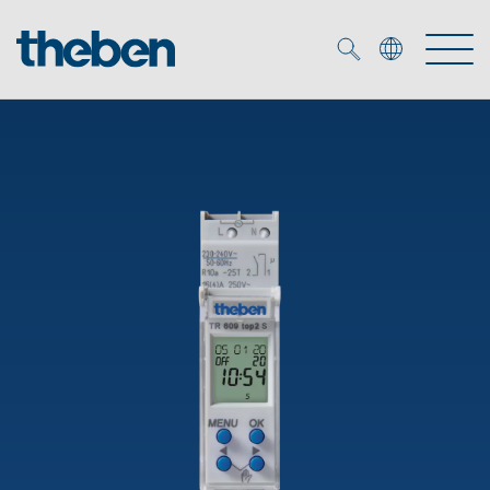
Merkzettel (
0
)
Produkter
OEM
KNX
Lösningar
Smart Home
OEM lösningar
DALI
Service
DALI-2 Beslysningsstyrning
Närvaro- och rörelsedetektor
Företag
KNX-system
Mediacenter
LED strålkastare