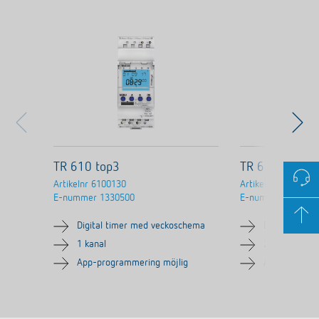
TR 610 top3
TR 612 top3
Artikelnr
6100130
Artikelnr
6120130
E-nummer
1330500
E-nummer
133050
Digital timer med veckoschema
Digital time
1 kanal
2 kanaler
App-programmering möjlig
App-program