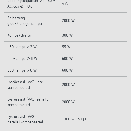
Kopplingskapacitet vid 250 V
4 A
AC, cos φ = 0,6
Belastning
2000 W
glöd-/halogenlampa
Kompaktlysrör
300 W
LED-lampa < 2 W
55 W
LED-lampa 2-8 W
600 W
LED-lampa > 8 W
600 W
Lysrörslast (VVG) inte
2000 VA
kompenserad
Lysrörslast (VVG) seriellt
2000 VA
kompenserad
Lysrörslast (VVG)
1300 W 140 µF
parallellkompenserad