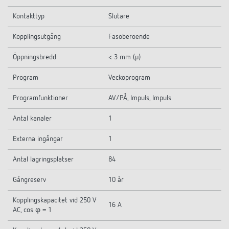
Kontakttyp
Slutare
Kopplingsutgång
Fasoberoende
Öppningsbredd
< 3 mm (µ)
Program
Veckoprogram
Programfunktioner
AV/PÅ, Impuls, Impuls
Antal kanaler
1
Externa ingångar
1
Antal lagringsplatser
84
Gångreserv
10 år
Kopplingskapacitet vid 250 V
16 A
AC, cos φ = 1