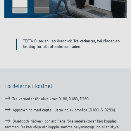
DALI-2 ljusstyrning
Kontakt
Kataloger och broschyrer
Theben AG
Tid- och ljusstyrning
Närvaro- och rörelsedetektorer
BIM-portal
Aktuellt
Produktsökning
Temperaturreglering
Din kontakt på Theben
Smarta styrsystemet LUXORliving
Jobb och karriär
Media centre
Tillbehör
TECTA D-serien i en överblick.
Tre varianter, två färger, en
Internationell försäljning
Bryt & dimning LED
lösning för alla utomhusområden.
Samarbete
Smart Metering
Kontakt/frågor
Ventilation
Miljö
LUXORliving
Referenser
Design
Fördelarna i korthet
Apparna från Theben
Historia
→
Tre varianter för olika krav: D180, D180i, D280i.
→
Appstyrning med digital justering av område (D180i & D280i).
→
Bluetooth-nätverk gör att flera rörelsedetektorer kan kopplas
samman. Du kan välja att koppla samma belysningsgrupp eller styra