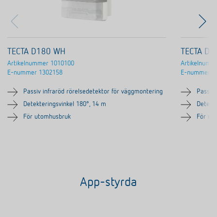
TECTA D180 WH
TECTA D1
Artikelnummer
1010100
Artikelnumm
E-nummer
1302158
E-nummer
1
Passiv infraröd rörelsedetektor för väggmontering
Passiv 
Detekteringsvinkel 180°, 14 m
Detekte
För utomhusbruk
För ut
App-styrda