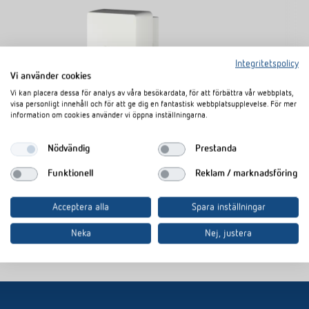
Integritetspolicy
Vi använder cookies
Vi kan placera dessa för analys av våra besökardata, för att förbättra vår webbplats,
visa personligt innehåll och för att ge dig en fantastisk webbplatsupplevelse. För mer
information om cookies använder vi öppna inställningarna.
TECTA D180i WH
TECTA D1
Artikelnummer
1010105
Artikelnumm
Nödvändig
Prestanda
E-nummer
1302165
E-nummer
1
Funktionell
Reklam / marknadsföring
Passiv infraröd rörelsedetektor för väggmontering
Passiv 
Detekteringsvinkel 180°, 14 m
Detekte
Acceptera alla
Spara inställningar
Registreringsområdet kan ställas in digitalt via app,
Registr
Neka
Nej, justera
ingen mekanisk justering behövs
ingen 