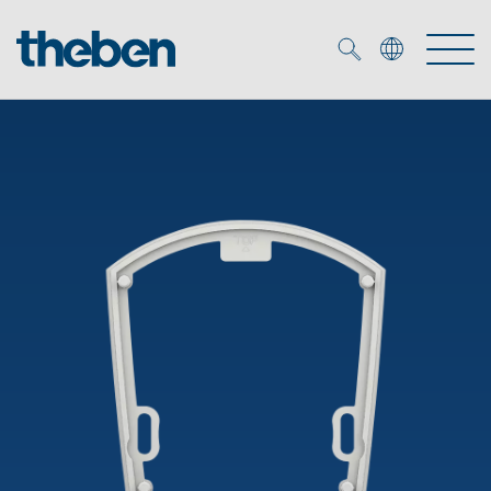
Merkzettel (
0
)
Produkter
OEM
KNX
Lösningar
Smart Home
OEM lösningar
DALI
Service
DALI-2 Beslysningsstyrning
Närvaro- och rörelsedetektor
Företag
KNX-system
Mediacenter
LED strålkastare