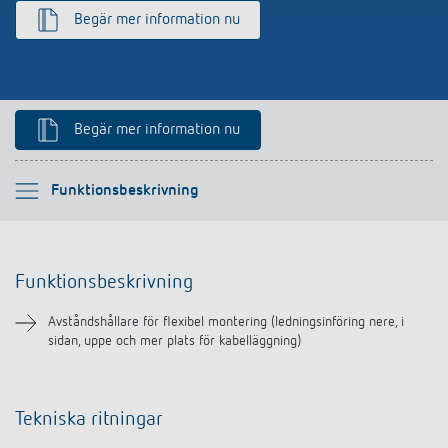
Begär mer information nu
Begär mer information nu
Vänligen välj
Funktionsbeskrivning
Funktionsbeskrivning
Funktionsbeskrivning
Nedladdningar
Avståndshållare för flexibel montering (ledningsinföring nere, i
sidan, uppe och mer plats för kabelläggning)
Liknande produkter
Tekniska ritningar