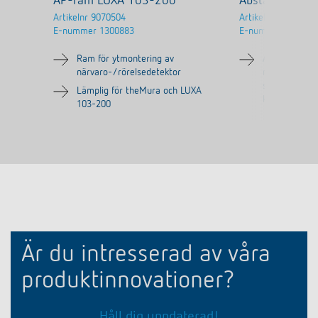
AP-ram LUXA 103-200
Abstandsrahm
Artikelnr
9070504
Artikelnr
9070972
E-nummer
1300883
E-nummer
776443
Ram för ytmontering av
Avståndshålla
närvaro-/rörelsedetektor
montering (le
sidan, uppe o
Lämplig för theMura och LUXA
kabelläggning
103-200
Är du intresserad av våra
produktinnovationer?
Håll dig uppdaterad!