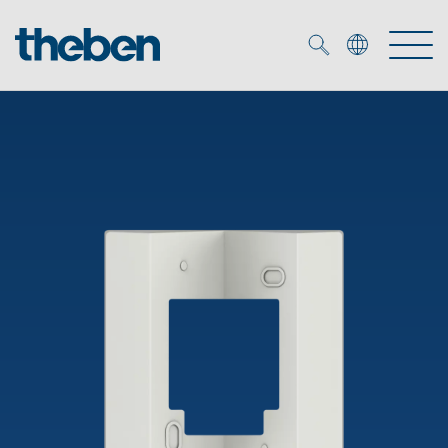
Merkzettel (
0
)
Produkter
OEM
KNX
Lösningar
Smart Home
OEM lösningar
DALI
Service
DALI-2 Beslysningsstyrning
Närvaro- och rörelsedetektor
Företag
KNX-system
Mediacenter
LED strålkastare