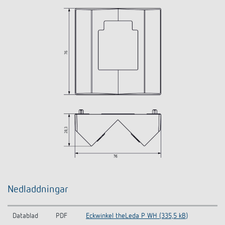
Nedladdningar
Datablad
PDF
Eckwinkel theLeda P WH (335,5 kB)