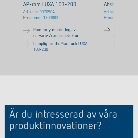
AP-ram LUXA 103-200
Abstandsrahm
Artikelnr
9070504
Artikelnr
9070972
E-nummer
1300883
E-nummer
776443
Ram för ytmontering av
Avståndshålla
närvaro-/rörelsedetektor
montering (le
sidan, uppe o
Lämplig för theMura och LUXA
kabelläggning
103-200
Är du intresserad av våra
produktinnovationer?