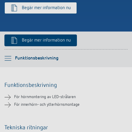
Begär mer information nu
Begär mer information nu
Vänligen välj
Funktionsbeskrivning
Funktionsbeskrivning
Funktionsbeskrivning
Nedladdningar
För hörnmontering av LED-strålaren
Liknande produkter
För innerhörn- och ytterhörnsmontage
Tekniska ritningar