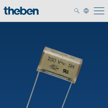
Merkzettel (
0
)
Produkter
OEM
KNX
Lösningar
Smart Home
OEM lösningar
DALI
Service
DALI-2 Beslysningsstyrning
Närvaro- och rörelsedetektor
Företag
KNX-system
Mediacenter
LED strålkastare