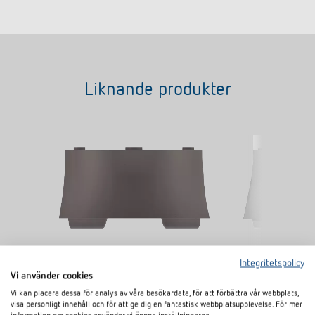
Liknande produkter
Integritetspolicy
AP-ram 110B GR
AP-ram 110B
Vi använder cookies
Artikelnr
9070919
Artikelnr
9070918
Vi kan placera dessa för analys av våra besökardata, för att förbättra vår webbplats,
E-nummer
1300932
E-nummer
130093
visa personligt innehåll och för att ge dig en fantastisk webbplatsupplevelse. För mer