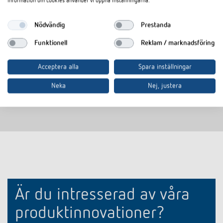
information om cookies använder vi öppna inställningarna.
Ram för utanpåliggande
Ram för utan
montering av närvarodetektorn
montering av
Nödvändig
Prestanda
Passande för thePrema KNX
Passande fö
Funktionell
Reklam / marknadsföring
Färg: grå
Färg: extravit
Acceptera alla
Spara inställningar
Neka
Nej, justera
Är du intresserad av våra
produktinnovationer?