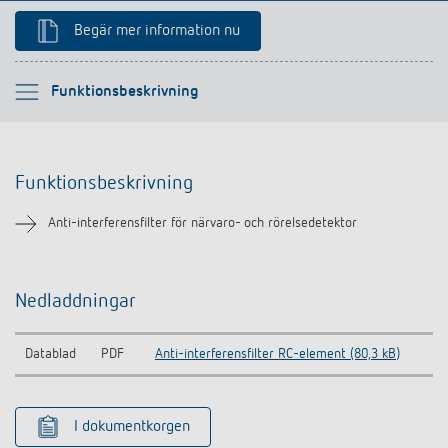
Begär mer information nu
Vänligen välj
Funktionsbeskrivning
Funktionsbeskrivning
Funktionsbeskrivning
Nedladdningar
Anti-interferensfilter för närvaro- och rörelsedetektor
Liknande produkter
Nedladdningar
Datablad
PDF
Anti-interferensfilter RC-element (80,3 kB)
I dokumentkorgen