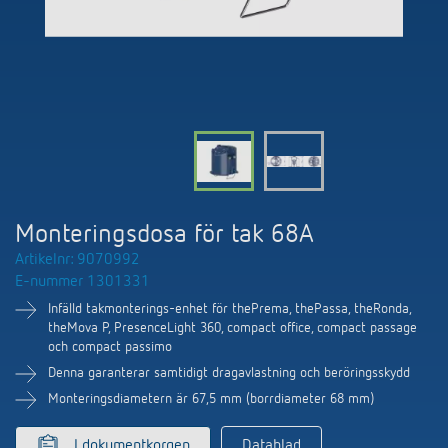
DALI-2 ljusstyrning
Kontakt
Kataloger och broschyrer
Theben AG
Tid- och ljusstyrning
Närvaro- och rörelsedetektorer
BIM-portal
Aktuellt
Produktsökning
Temperaturreglering
Din kontakt på Theben
Smarta styrsystemet LUXORliving
Jobb och karriär
Media centre
Tillbehör
Internationell försäljning
Bryt & dimning LED
Samarbete
Smart Metering
Kontakt/frågor
Ventilation
Monteringsdosa för tak 68A
Miljö
LUXORliving
Artikelnr: 9070992
Referenser
E-nummer 1301331
Design
Infälld takmonterings-enhet för thePrema, thePassa, theRonda,
Apparna från Theben
theMova P, PresenceLight 360, compact office, compact passage
Historia
och compact passimo
Denna garanterar samtidigt dragavlastning och beröringsskydd
Monteringsdiametern är 67,5 mm (borrdiameter 68 mm)
I dokumentkorgen
Datablad