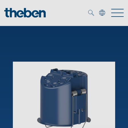
Merkzettel (
0
)
Produkter
OEM
KNX
Lösningar
Smart Home
OEM lösningar
DALI
Service
DALI-2 Beslysningsstyrning
Närvaro- och rörelsedetektor
Företag
KNX-system
Mediacenter
LED strålkastare