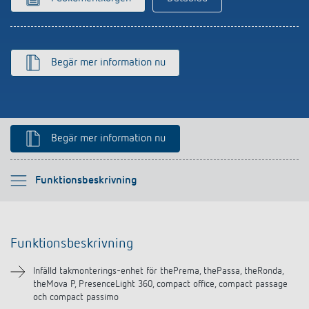
Begär mer information nu
Begär mer information nu
Vänligen välj
Funktionsbeskrivning
Funktionsbeskrivning
Funktionsbeskrivning
Nedladdningar
Infälld takmonterings-enhet för thePrema, thePassa, theRonda,
theMova P, PresenceLight 360, compact office, compact passage
Liknande produkter
och compact passimo