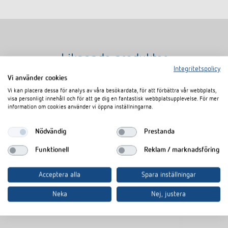
Liknande produkter
Integritetspolicy
Vi använder cookies
Vi kan placera dessa för analys av våra besökardata, för att förbättra vår webbplats,
visa personligt innehåll och för att ge dig en fantastisk webbplatsupplevelse. För mer
information om cookies använder vi öppna inställningarna.
Nödvändig
Prestanda
Funktionell
Reklam / marknadsföring
Acceptera alla
Spara inställningar
AP-ram 110B GR
AP-ram 110B
Neka
Nej, justera
Artikelnr
9070919
Artikelnr
9070918
E-nummer
1300932
E-nummer
130093