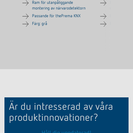
Ram för utanpåliggande
Ram för utan
montering av närvarodetektorn
montering av
Passande för thePrema KNX
Passande fö
Färg: grå
Färg: extravit
Är du intresserad av våra
produktinnovationer?