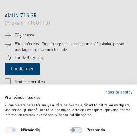
AMUN 716 SR
(Artikelnr 7160110)
CO
-sensor
2
För konferens- församlingsrum, kontor, skolor/förskolor, passiv-
och lågenergehus och boende
För fläktstyrning
Lär dig mer
Jämför produkten
Integritetspolicy
Vi använder cookies
Vi kan placera dessa för analys av våra besökardata, för att förbättra vår webbplats,
visa personligt innehåll och för att ge dig en fantastisk webbplatsupplevelse. För mer
information om cookies använder vi öppna inställningarna.
Nödvändig
Prestanda
CO2-sensorer, CO2-lampor och CO2-