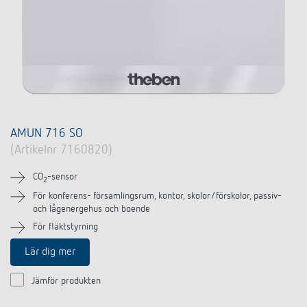
AMUN 716 SO
(Artikelnr 7160820)
CO
-sensor
2
För konferens- församlingsrum, kontor, skolor/förskolor, passiv-
och lågenergehus och boende
För fläktstyrning
Lär dig mer
Jämför produkten