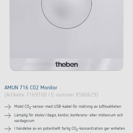
DALI-2 ljusstyrning
Kontakt
Kataloger och broschyrer
Theben AG
Tid- och ljusstyrning
Närvaro- och rörelsedetektorer
BIM-portal
Aktuellt
Produktsökning
Temperaturreglering
Din kontakt på Theben
Smarta styrsystemet LUXORliving
Jobb och karriär
Media centre
Tillbehör
Internationell försäljning
Bryt & dimning LED
Samarbete
Smart Metering
Kontakt/frågor
Ventilation
Miljö
LUXORliving
Referenser
Design
AMUN 716 CO2 Monitor
Apparna från Theben
(Artikelnr 7169100 / E-nummer 8580629)
Historia
Mobil CO
-sensor med USB-kabel för mätning av luftkvaliteten
2
Lämplig för skolor/dagis, kontor, konferens- eller mötesrum och
vardagsrum
I händelse av en potentiellt farlig CO
-koncentration ger enheten
2