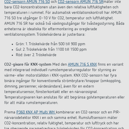
CO2-sensorn AMUN 716 SO
och
CO2-sensorn AMUN 716 SR
mäter inte
bara CO2-koncentrationen utan även den relativa luftfuktigheten och
temperaturen i rummet. För automatisk ventilationskontroll har AMUN
716 SO tre utgångar 0 -10 V för CO2, temperatur och luftfuktighet.
AMUN 716 SR har också två växlingsutgångar för tvåstegsstyrning. Båda
enheterna är idealiska för eftermontering av oreglerade
ventilationssystem. Tröskelvärdena är justerbara:
Grön: 1. Tröskelvärde från 500 till 900 ppm
Gul: 2. Tröskelvärde från 1100 till 1500 ppm
Röd: över 2. Tröskelvärde
CO2-givare för KNX-system
Med den
AMUN 716 S KNX
finns en variant
med integrerad individuell rumstemperaturregulator för styrning av
värme- eller motorställdon i KNX-system. KNX CO2-sensorn har fyra
binära ingångar för konventionella strömbrytare/knappar (omkoppling,
dimning, persienner, värdesändare), även för en extern
temperatursensor, fönsterkontakt eller en närvarosignal.
Temperaturgivaren kan anslutas för att begränsa golvtemperaturen eller
för att mäta rumstemperaturen.
Prema
P360 KNX AP Multi WH
kombinerar en CO2-sensor och en PIR-
närvarodetektor KNX i en och samma enhet. Rumsluftsensorn mäter
CO2-koncentration, relativ fuktighet, temperatur och lufttryck och har
tre oberoende parametrerbara tröskelvärden för CO2-koncentration och