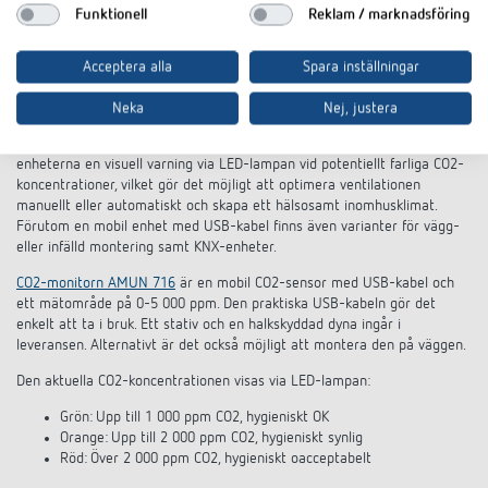
monitorer
Funktionell
Reklam / marknadsföring
CO2-sensorer AMUN 716, CO2-trafikljus och CO2-monitorer från Theben
Acceptera alla
Spara inställningar
övervakar CO2-koncentrationen i skolor och klassrum, på kontor och i
konferensrum eller till och med i passivhus och lågenergihus. CO2-
Neka
Nej, justera
rumsluftsensorer bidrar därför på ett avgörande sätt till att förbättra
luftkvaliteten i rummen. Baserat på justerbara tröskelvärden ger
enheterna en visuell varning via LED-lampan vid potentiellt farliga CO2-
koncentrationer, vilket gör det möjligt att optimera ventilationen
manuellt eller automatiskt och skapa ett hälsosamt inomhusklimat.
Förutom en mobil enhet med USB-kabel finns även varianter för vägg-
eller infälld montering samt KNX-enheter.
CO2-monitorn AMUN 716
är en mobil CO2-sensor med USB-kabel och
ett mätområde på 0-5 000 ppm. Den praktiska USB-kabeln gör det
enkelt att ta i bruk. Ett stativ och en halkskyddad dyna ingår i
leveransen. Alternativt är det också möjligt att montera den på väggen.
Den aktuella CO2-koncentrationen visas via LED-lampan:
Grön: Upp till 1 000 ppm CO2, hygieniskt OK
Orange: Upp till 2 000 ppm CO2, hygieniskt synlig
Röd: Över 2 000 ppm CO2, hygieniskt oacceptabelt