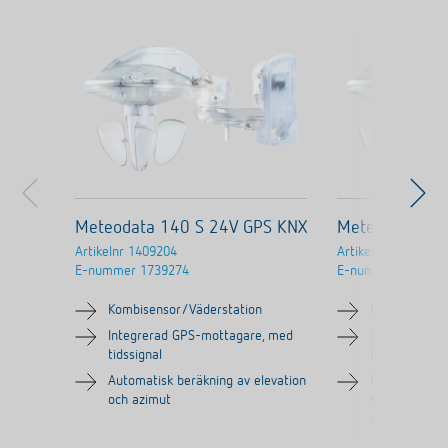
Meteodata 140 S 24V GPS KNX
Meteodata 14
Artikelnr
1409204
Artikelnr
1409201
E-nummer
1739274
E-nummer
173926
Kombisensor/Väderstation
Kombisensor/
Integrerad GPS-mottagare, med
För mätning a
tidssignal
ljusstyrka oc
Automatisk beräkning av elevation
För helautoma
och azimut
solskyddssty
solståndsfölj