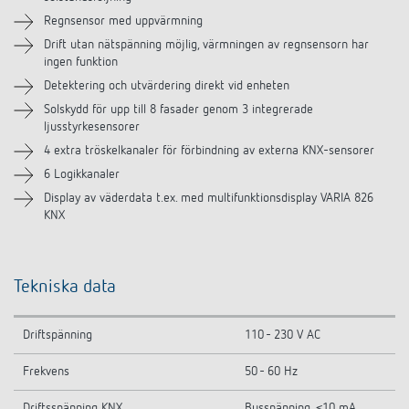
Tillbehör
Regnsensor med uppvärmning
Drift utan nätspänning möjlig, värmningen av regnsensorn har
Liknande produkter
ingen funktion
Detektering och utvärdering direkt vid enheten
Solskydd för upp till 8 fasader genom 3 integrerade
ljusstyrkesensorer
4 extra tröskelkanaler för förbindning av externa KNX-sensorer
6 Logikkanaler
Display av väderdata t.ex. med multifunktionsdisplay VARIA 826
KNX
Tekniska data
Driftspänning
110 - 230 V AC
Frekvens
50 - 60 Hz
Driftsspänning KNX
Busspänning, ≤10 mA