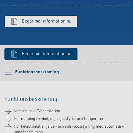
Begär mer information nu
Begär mer information nu
Vänligen välj
Funktionsbeskrivning
Funktionsbeskrivning
Funktionsbeskrivning
Teknisk information
Kombisensor/Väderstation
Nedladdningar
För mätning av vind, regn, ljusstyrka och temperatur
För helautomatisk jalusi- och solskyddsstyrning med automatisk
solståndsföljning