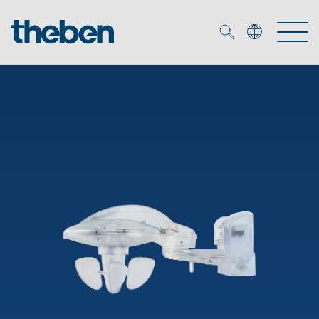
Merkzettel (
0
)
Produkter
OEM
KNX
Lösningar
Smart Home
OEM lösningar
DALI
Service
DALI-2 Beslysningsstyrning
Närvaro- och rörelsedetektor
Företag
KNX-system
Mediacenter
LED strålkastare