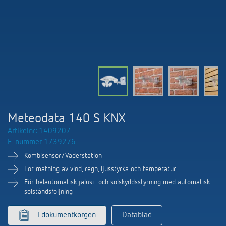
DALI-2 ljusstyrning
Kontakt
Kataloger och broschyrer
Theben AG
Tid- och ljusstyrning
Närvaro- och rörelsedetektorer
BIM-portal
Aktuellt
Produktsökning
Temperaturreglering
Din kontakt på Theben
Smarta styrsystemet LUXORliving
Jobb och karriär
Media centre
Tillbehör
Internationell försäljning
Bryt & dimning LED
Samarbete
Smart Metering
Kontakt/frågor
Ventilation
Meteodata 140 S KNX
Miljö
LUXORliving
Artikelnr: 1409207
Referenser
E-nummer 1739276
Design
Kombisensor/Väderstation
Apparna från Theben
Historia
För mätning av vind, regn, ljusstyrka och temperatur
För helautomatisk jalusi- och solskyddsstyrning med automatisk
solståndsföljning
I dokumentkorgen
Datablad