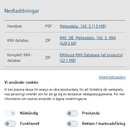
Nedladdningar
Handbok
PDF
Meteodata_140_S (1,0 MB)
KNX_DB_Meteodata_140_S_KNX
KNX databas
ZIP
(428,2 kB)
Komplett KNX-
KNXprod-KNX-Database (all products)
ZIP
databas
(22,1 MB)
Information Notice
Meteodata 140 S KNX-Information
PDF
Integritetspolicy
EU Data Act
Notice EU Data Act (58,6 kB)
Vi använder cookies
CE declaration of
Meteodata 140 S KNX-CE declaration
Vi kan placera dessa för analys av våra besökardata, för att förbättra vår webbplats,
PDF
visa personligt innehåll och för att ge dig en fantastisk webbplatsupplevelse. För mer
conformity
of conformity (273,6 kB)
information om cookies använder vi öppna inställningarna.
Datablad
PDF
Meteodata 140 S KNX (550,0 kB)
Nödvändig
Prestanda
Funktionell
Reklam / marknadsföring
I dokumentkorgen