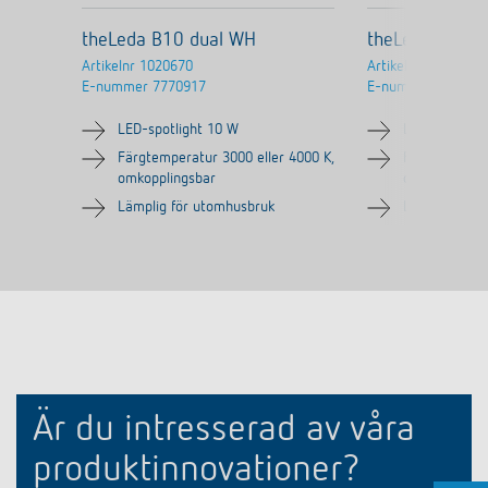
theLeda B10 dual WH
theLeda B100 
Artikelnr
1020670
Artikelnr
1020679
E-nummer
7770917
E-nummer
LED-spotlight 10 W
LED-spotligh
Färgtemperatur 3000 eller 4000 K,
Färgtemperat
omkopplingsbar
omkopplingsb
Lämplig för utomhusbruk
Lämplig för 
Är du intresserad av våra
produktinnovationer?