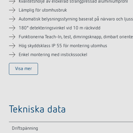
Kvalitetshölje av eloxerad strängpressad aluminiumprofil
Lämplig för utomhusbruk
Automatisk belysningsstyrning baserat på närvaro och ljuss
180° detekteringsvinkel vid 10 m räckvidd
Funktionerna Teach-In, test, dimringsknapp, dimbart orient
Hög skyddsklass IP 55 för montering utomhus
Enkel montering med instickssockel
Visa mer
Tekniska data
Driftspänning