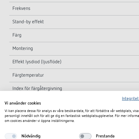
Frekvens
Stand-by effekt
Färg
Montering
Effekt lysdiod (ljusflöde)
Färgtemperatur
Index för färgåtergivning
Integritet
Livslängd
Vi använder cookies
Vi kan placera dessa för analys av våra besökardata, för att förbättra vår webbplats, visa
Detekteringsvinkel
personligt innehåll och för att ge dig en fantastisk webbplatsupplevelse. För mer inform
om cookies använder vi öppna inställningarna.
Efterkörningstid ljus
Nödvändig
Prestanda