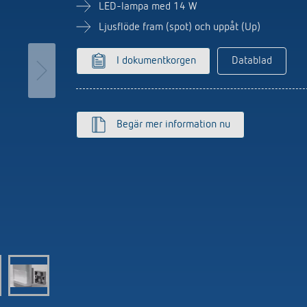
utomat
Sensorer
LED-lampa med 14 W
r
Ljusflöde fram (spot) och uppåt (Up)
r
I dokumentkorgen
Datablad
Begär mer information nu