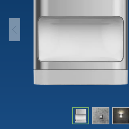
theLeda D
Trappa
iON play
theLeda S
Dimme
LUXORplay
Visa mer
Visa me
MAXplus
Visa mer