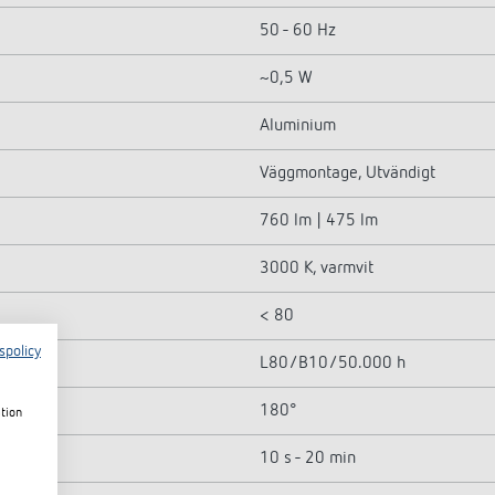
50 - 60 Hz
~0,5 W
Aluminium
Väggmontage, Utvändigt
760 lm | 475 lm
3000 K, varmvit
< 80
spolicy
L80/B10/50.000 h
180°
ation
10 s - 20 min