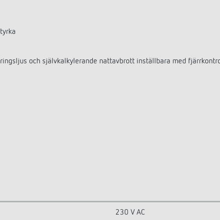
tyrka
eringsljus och självkalkylerande nattavbrott inställbara med fjärrko
230 V AC