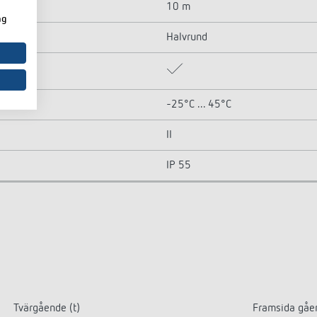
10 m
ng
Halvrund
-25°C ... 45°C
II
IP 55
Tvärgående (t)
Framsida gåe