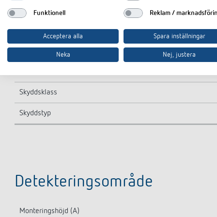
Detekteringsområde
Funktionell
Reklam / marknadsföri
Detekteringsområde
Acceptera alla
Spara inställningar
Kan fjärrstyras
Neka
Nej, justera
Omgivningstemperatur
Skyddsklass
Skyddstyp
Detekteringsområde
Monteringshöjd (A)