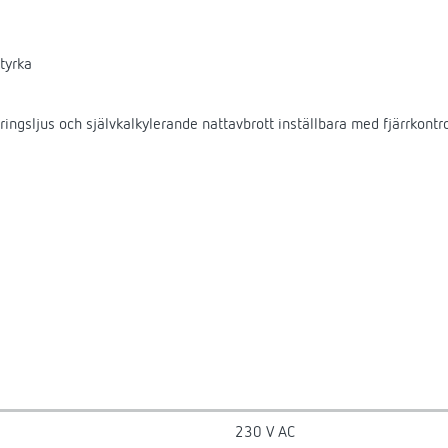
tyrka
eringsljus och självkalkylerande nattavbrott inställbara med fjärrko
230 V AC