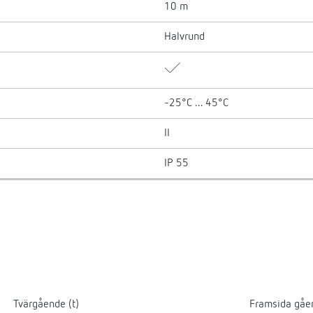
10 m
Halvrund
-25°C ... 45°C
II
IP 55
Tvärgående (t)
Framsida gåe