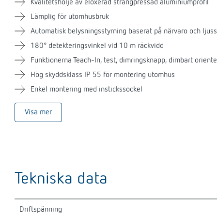
Kvalitetshölje av eloxerad strängpressad aluminiumprofil
Lämplig för utomhusbruk
Automatisk belysningsstyrning baserat på närvaro och ljuss
180° detekteringsvinkel vid 10 m räckvidd
Funktionerna Teach-In, test, dimringsknapp, dimbart orient
Hög skyddsklass IP 55 för montering utomhus
Enkel montering med instickssockel
Visa mer
Tekniska data
Driftspänning