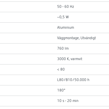
50 - 60 Hz
~0,5 W
Aluminium
Väggmontage, Utvändigt
760 lm
3000 K, varmvit
< 80
L80/B10/50.000 h
180°
10 s - 20 min