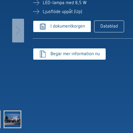
utomat
Sensorer
LED-lampa med 8,5 W
r
Ljusflöde uppåt (Up)
r
I dokumentkorgen
Datablad
Begär mer information nu