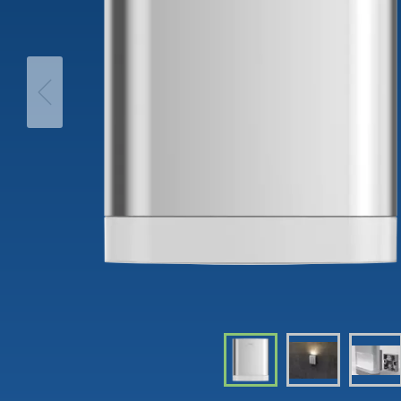
theLeda D
Trappa
iON play
theLeda S
Dimme
LUXORplay
Visa mer
Visa me
MAXplus
Visa mer