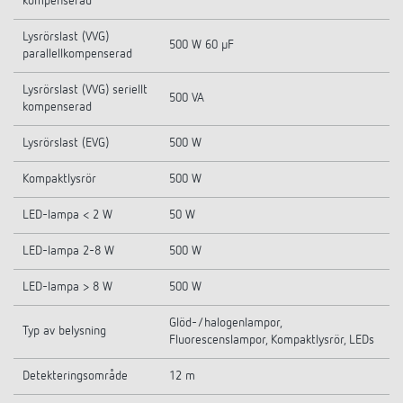
kompenserad
Lysrörslast (VVG)
500 W 60 µF
parallellkompenserad
Lysrörslast (VVG) seriellt
500 VA
kompenserad
Lysrörslast (EVG)
500 W
Kompaktlysrör
500 W
LED-lampa < 2 W
50 W
LED-lampa 2-8 W
500 W
LED-lampa > 8 W
500 W
Glöd-/halogenlampor,
Typ av belysning
Fluorescenslampor, Kompaktlysrör, LEDs
Detekteringsområde
12 m