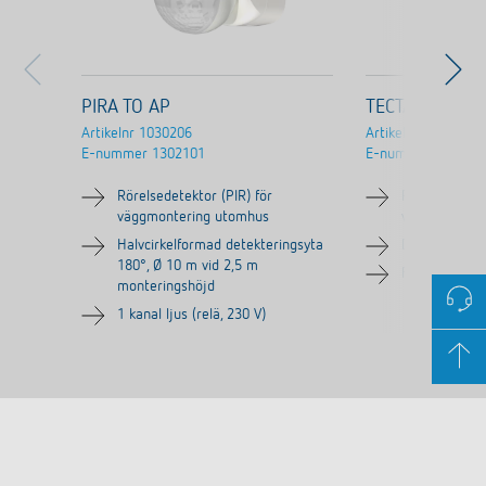
PIRA TO AP
TECTA D180 A
Artikelnr
1030206
Artikelnr
1010101
E-nummer
1302101
E-nummer
130215
Rörelsedetektor (PIR) för
Passiv infrar
väggmontering utomhus
väggmonteri
Halvcirkelformad detekteringsyta
Detekteringsv
180°, Ø 10 m vid 2,5 m
För utomhus
monteringshöjd
1 kanal ljus (relä, 230 V)