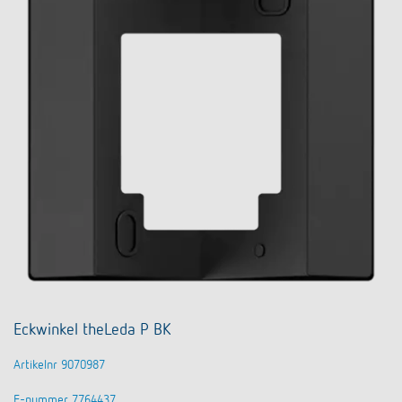
Eckwinkel theLeda P BK
Artikelnr 9070987
E-nummer 7764437