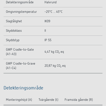
Detekteringsområde
Halvrund
Omgivningstemperatur
-25°C ... 45°C
Slagtålighet
IK09
Skyddsklass
II
Skyddstyp
IP 55
GWP Cradle-to-Gate
4,47 kg CO₂ eq
(A1-A3)
GWP Cradle-to-Grave
20,87 kg CO₂ eq
(A1-C4)
Detekteringsområde
Monteringshöjd (A)
Tvärgående (t)
Framsida gående (R)