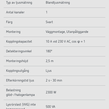
Typ av ljusmätning
Blandljusmätning
Antal kanaler
1
Färg
Svart
Montering
Väggmontage, Utanpåliggande
Kopplingskapacitet
10 A vid 230 V AC, cos φ = 1
Detekteringsvinkel
180°
Monteringshöjd
2,5 m
Kopplingsutgång
Ljus
Efterkörningstid ljus
2 s - 30 min
Belastning
2300 W
glöd-/halogenlampa
Lysrörslast (VVG) inte
500 VA