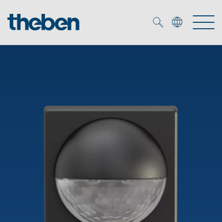
Merkzettel (
0
)
Produkter
OEM
KNX
Lösningar
Smart Home
OEM lösningar
DALI
Service
DALI-2 Beslysningsstyrning
Närvaro- och rörelsedetektor
Företag
KNX-system
Mediacenter
LED strålkastare