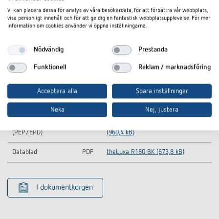
Nedladdningar
Vi kan placera dessa för analys av våra besökardata, för att förbättra vår webbplats,
visa personligt innehåll och för att ge dig en fantastisk webbplatsupplevelse. För mer
information om cookies använder vi öppna inställningarna.
CAD-symbol
ZIP
theLuxa R180 (28,9 kB)
Nödvändig
Prestanda
Information Notice
theLuxa R180 BK-Information
PDF
EU Data Act
Notice EU Data Act (46,7 kB)
Funktionell
Reklam / marknadsföring
CE declaration of
theLuxa R180 BK-CE declaration of
PDF
Acceptera alla
Spara inställningar
conformity
conformity (255,8 kB)
Neka
Nej, justera
Product
THEB-00014-V01.01-Product
Environmental Profile
PDF
Environmental Profile (PEP/EPD)
(PEP/EPD)
(960,4 kB)
Datablad
PDF
theLuxa R180 BK (673,8 kB)
I dokumentkorgen