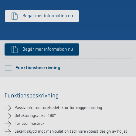
Begär mer information nu
Begär mer information nu
Vänligen välj
Funktionsbeskrivning
Funktionsbeskrivning
Funktionsbeskrivning
Teknisk information
Passiv infraröd rörelsedetektor för väggmontering
Nedladdningar
Detekteringsvinkel 180°
För utomhusbruk
Tillbehör
Säkert skydd mot manipulation tack vare robust design av höljet