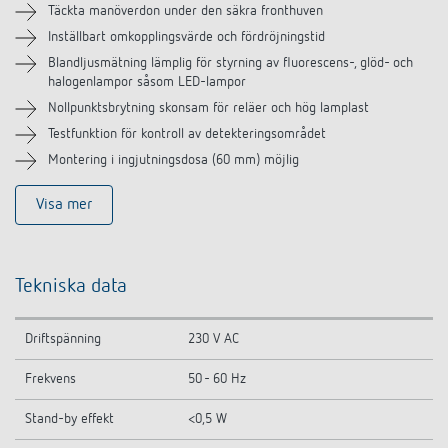
Täckta manöverdon under den säkra fronthuven
Liknande produkter
Inställbart omkopplingsvärde och fördröjningstid
Blandljusmätning lämplig för styrning av fluorescens-, glöd- och
halogenlampor såsom LED-lampor
Nollpunktsbrytning skonsam för reläer och hög lamplast
Testfunktion för kontroll av detekteringsområdet
Montering i ingjutningsdosa (60 mm) möjlig
Visa mer
Tekniska data
Driftspänning
230 V AC
Frekvens
50 - 60 Hz
Stand-by effekt
<0,5 W