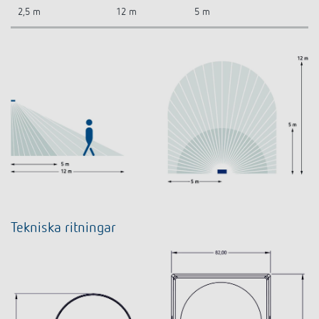
2,5 m
12 m
5 m
Tekniska ritningar