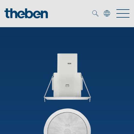
Merkzettel (
0
)
Produkter
OEM
KNX
Lösningar
Smart Home
OEM lösningar
DALI
Service
DALI-2 Beslysningsstyrning
Närvaro- och rörelsedetektor
Företag
KNX-system
Mediacenter
LED strålkastare