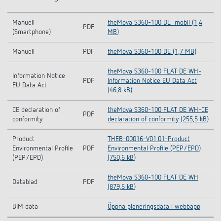
Manuell
theMova S360-100 DE_mobil (1,4
PDF
(Smartphone)
MB)
Manuell
PDF
theMova S360-100 DE (1,7 MB)
theMova S360-100 FLAT DE WH-
Information Notice
PDF
Information Notice EU Data Act
EU Data Act
(46,8 kB)
CE declaration of
theMova S360-100 FLAT DE WH-CE
PDF
conformity
declaration of conformity (255,5 kB)
Product
THEB-00016-V01.01-Product
Environmental Profile
PDF
Environmental Profile (PEP/EPD)
(PEP/EPD)
(750,6 kB)
theMova S360-100 FLAT DE WH
Datablad
PDF
(879,5 kB)
BIM data
Öppna planeringsdata i webbapp