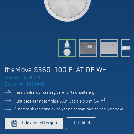
DALI-2 ljusstyrning
Kontakt
Kataloger och broschyrer
Theben AG
Tid- och ljusstyrning
Närvaro- och rörelsedetektorer
BIM-portal
Aktuellt
Produktsökning
Temperaturreglering
Din kontakt på Theben
Smarta styrsystemet LUXORliving
Jobb och karriär
Media centre
Tillbehör
Internationell försäljning
Bryt & dimning LED
Samarbete
Smart Metering
Kontakt/frågor
Ventilation
theMova S360-100 FLAT DE WH
Miljö
LUXORliving
Artikelnr: 1030540
Referenser
E-nummer 1301445
Design
Passiv-infraröd rörelsegivare för takmontering
Apparna från Theben
Historia
2
Runt detekteringsområde 360°, upp till Ø 9 m (64 m
)
Automatisk reglering av belysning genom rörelse och ljusstyrka
I dokumentkorgen
Datablad