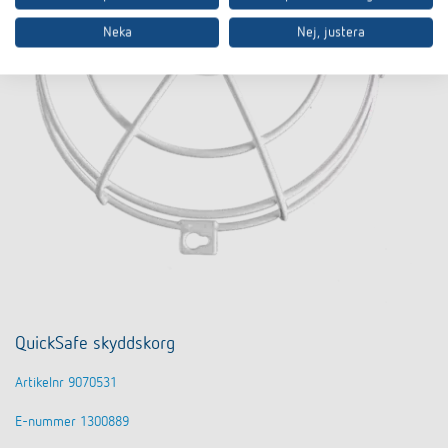
Neka
Nej, justera
QuickSafe skyddskorg
Artikelnr 9070531
E-nummer 1300889