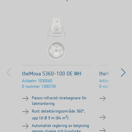
theMova S360-100 DE WH
theMova S360
Artikelnr
1030560
Artikelnr
1030570
E-nummer
1300739
E-nummer
130074
Passiv-infraröd rörelsegivare för
Närvarodetek
takmontering
färdiga kabel
kontakter, ka
Runt detekteringsområde 360°,
2
Passiv-infrar
upp till Ø 9 m (64 m
)
takmontering
Automatisk reglering av belysning
Runt detekte
genom rörelse och ljusstyrka