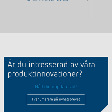
upp till Ø 9 
Är du intresserad av våra
produktinnovationer?
Håll dig uppdaterad!
Prenumerera på nyhetsbrevet