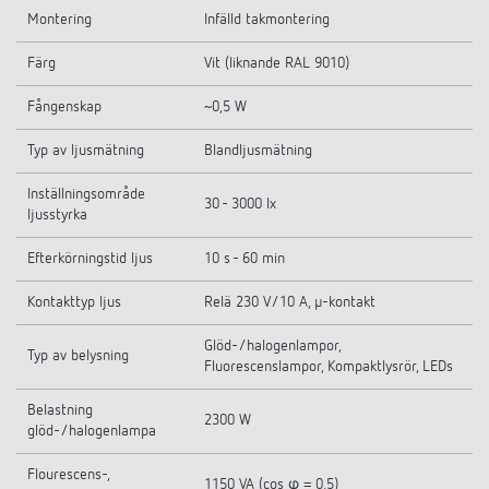
Montering
Infälld takmontering
Färg
Vit (liknande RAL 9010)
Fångenskap
~0,5 W
Typ av ljusmätning
Blandljusmätning
Inställningsområde
30 - 3000 lx
ljusstyrka
Efterkörningstid ljus
10 s - 60 min
Kontakttyp ljus
Relä 230 V/10 A, µ-kontakt
Glöd-/halogenlampor,
Typ av belysning
Fluorescenslampor, Kompaktlysrör, LEDs
Belastning
2300 W
glöd-/halogenlampa
Flourescens-,
1150 VA (cos φ = 0,5)