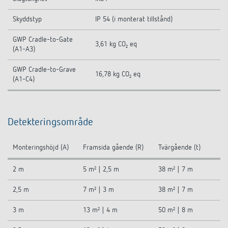
Skyddstyp
IP 54 (i monterat tillstånd)
GWP Cradle-to-Gate
3,61 kg CO₂ eq
(A1-A3)
GWP Cradle-to-Grave
16,78 kg CO₂ eq
(A1-C4)
Detekteringsområde
Monteringshöjd (A)
Framsida gående (R)
Tvärgående (t)
2 m
5 m² | 2,5 m
38 m² | 7 m
2,5 m
7 m² | 3 m
38 m² | 7 m
3 m
13 m² | 4 m
50 m² | 8 m