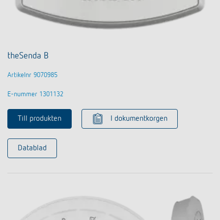
theSenda B
Artikelnr 9070985
E-nummer 1301132
Till produkten
I dokumentkorgen
Datablad