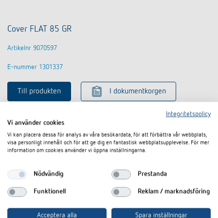
Cover FLAT 85 GR
Artikelnr 9070597
E-nummer 1301337
Till produkten
I dokumentkorgen
Integritetspolicy
Datablad
Vi använder cookies
Vi kan placera dessa för analys av våra besökardata, för att förbättra vår webbplats,
visa personligt innehåll och för att ge dig en fantastisk webbplatsupplevelse. För mer
information om cookies använder vi öppna inställningarna.
Nödvändig
Prestanda
Funktionell
Reklam / marknadsföring
Acceptera alla
Spara inställningar