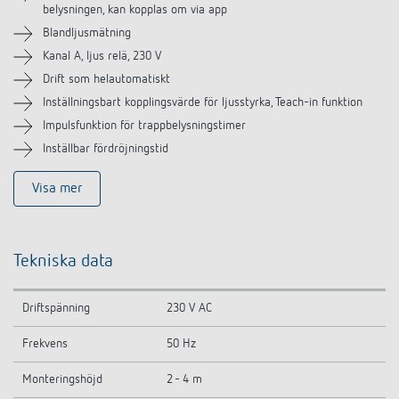
belysningen, kan kopplas om via app
Liknande produkter
Blandljusmätning
Kanal A, ljus relä, 230 V
Drift som helautomatiskt
Inställningsbart kopplingsvärde för ljusstyrka, Teach-in funktion
Impulsfunktion för trappbelysningstimer
Inställbar fördröjningstid
Visa mer
Tekniska data
Driftspänning
230 V AC
Frekvens
50 Hz
Monteringshöjd
2 - 4 m