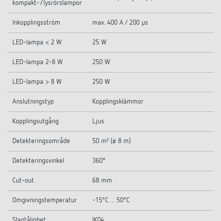
kompakt-/lysrörslampor
Inkopplingsström
max. 400 A / 200 µs
LED-lampa < 2 W
25 W
LED-lampa 2-8 W
250 W
LED-lampa > 8 W
250 W
Anslutningstyp
Kopplingsklämmor
Kopplingsutgång
Ljus
Detekteringsområde
50 m² (ø 8 m)
Detekteringsvinkel
360°
Cut-out
68 mm
Omgivningstemperatur
-15°C ... 50°C
Slagtålighet
IK04