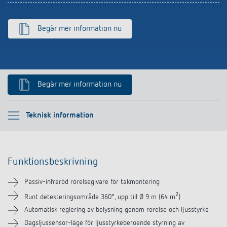
Begär mer information nu
Begär mer information nu
Vänligen välj
Teknisk information
Funktionsbeskrivning
Funktionsbeskrivning
Teknisk information
Passiv-infraröd rörelsegivare för takmontering
Nedladdningar
2
Runt detekteringsområde 360°, upp till Ø 9 m (64 m
)
Automatisk reglering av belysning genom rörelse och ljusstyrka
Tillbehör
Dagsljussensor-läge för ljusstyrkeberoende styrning av