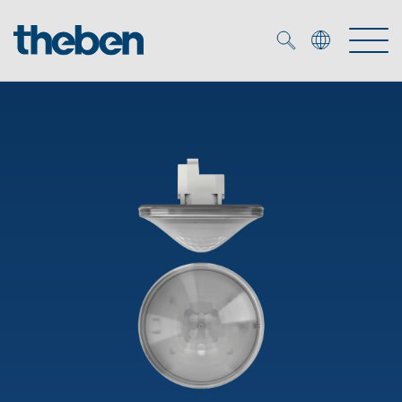
Merkzettel (
0
)
Produkter
OEM
KNX
Lösningar
Smart Home
OEM lösningar
DALI
Service
DALI-2 Beslysningsstyrning
Närvaro- och rörelsedetektor
Företag
KNX-system
Mediacenter
LED strålkastare