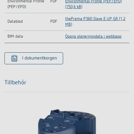
Environmental Profile
PDF
Environmental Profile (PEP/EPD)
(PEP/EPD)
(750,6 kB)
thePrema P360 Slave E UP GR (1,2
Datablad
PDF
MB)
BIM data
Öppna planeringsdata i webbapp
I dokumentkorgen
Tillbehör