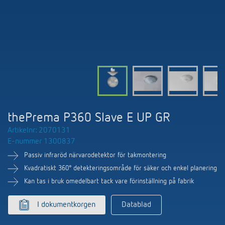
DALI-2 ljusstyrning
Kontakt
Kataloger och broschyrer
Theben AG
Tid- och ljusstyrning
Närvaro- och rörelsedetektorer
BIM-portal
Aktuellt
Produktsökning
Temperaturreglering
Din kontakt på Theben
Smarta styrsystemet LUXORliving
Jobb och karriär
Media centre
Tillbehör
Internationell försäljning
Bryt & dimning LED
Samarbete
Smart Metering
Kontakt/frågor
Ventilation
thePrema P360 Slave E UP GR
Miljö
LUXORliving
Artikelnr: 2070131
Referenser
E-nummer 1300837
Design
Passiv infraröd närvarodetektor för takmontering
Apparna från Theben
Historia
Kvadratiskt 360° detekteringsområde för säker och enkel planering
Kan tas i bruk omedelbart tack vare förinställning på fabrik
I dokumentkorgen
Datablad