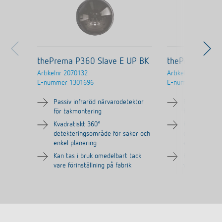
thePrema P360 Slave E UP BK
thePrema P36
Artikelnr
2070132
Artikelnr
2070130
E-nummer
1301696
E-nummer
130083
Passiv infraröd närvarodetektor
Passiv infrar
för takmontering
för takmonte
Kvadratiskt 360°
Kvadratiskt 3
detekteringsområde för säker och
detekterings
enkel planering
enkel planeri
Kan tas i bruk omedelbart tack
Kan tas i bru
vare förinställning på fabrik
vare förinstäl