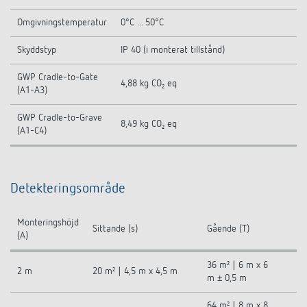
Omgivningstemperatur
0°C ... 50°C
Skyddstyp
IP 40 (i monterat tillstånd)
GWP Cradle-to-Gate
4,88 kg CO₂ eq
(A1-A3)
GWP Cradle-to-Grave
8,49 kg CO₂ eq
(A1-C4)
Detekteringsområde
Monteringshöjd
Sittande (s)
Gående (T)
(A)
36 m² | 6 m x 6
2 m
20 m² | 4,5 m x 4,5 m
m ± 0,5 m
64 m² | 8 m x 8