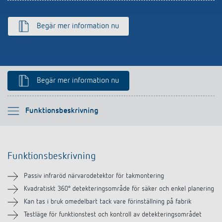
Begär mer information nu
Begär mer information nu
Vänligen välj
Funktionsbeskrivning
Funktionsbeskrivning
Funktionsbeskrivning
Teknisk information
Passiv infraröd närvarodetektor för takmontering
Nedladdningar
Kvadratiskt 360° detekteringsområde för säker och enkel planering
Kan tas i bruk omedelbart tack vare förinställning på fabrik
Tillbehör
Testläge för funktionstest och kontroll av detekteringsområdet