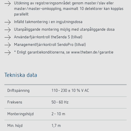
Utökning av registreringsområdet genom master/slav eller
master/master-omkoppling, maximalt 10 detektorer kan kopplas
Liknande produkter
parallellt
Infälld takmontering i en ingjutningsdosa
Utanpåliggande montering möjlig med utanpåliggande dosa
Användarfjärrkontroll theSenda S (tillval)
Managementfjärrkontroll SendoPro (tillval)
* Enligt garantiekonditionerna, se www.theben.de/garantie
Tekniska data
Driftspänning
110 - 230 ± 10 % V AC
Frekvens
50 - 60 Hz
Monteringshöjd
2 - 10 m
Min. höjd
1,7 m