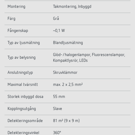
Montering
Takmontering, Inbyggd
Färg
Grå
Fångenskap
~0,1 W
Typ av ljusmätning
Blandljusmätning
Glöd-/halogenlampor, Fluorescenslampor,
Typ av belysning
Kompaktlysrör, LEDs
Anslutningstyp
Skruvklämmor
Maximal tvärsnitt
max. 2 x 2,5 mm²
Storlek inbyggd dosa
55 mm
Kopplingsutgång
Slave
Detekteringsområde
81 m² (9 x 9 m)
Detekteringsvinkel
360°